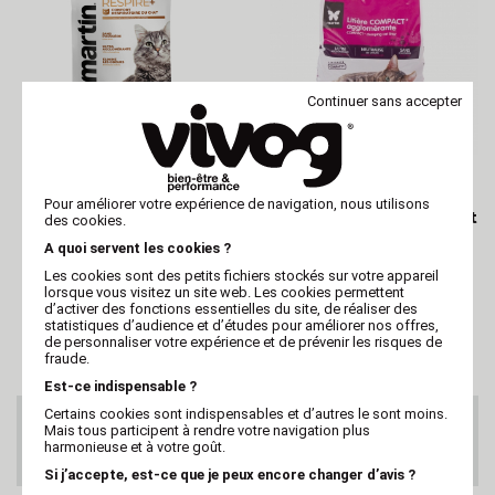
Continuer sans accepter
MARTIN
MARTIN
Litière agglomérante
Litière agglomérante
Pour améliorer votre expérience de navigation, nous utilisons
Respire+ - confort
Compact+ pour chats et
des cookies.
respiratoire 5L (x4)
chatons 5L (x3)
A quoi servent les cookies ?
Les cookies sont des petits fichiers stockés sur votre appareil
lorsque vous visitez un site web. Les cookies permettent
d’activer des fonctions essentielles du site, de réaliser des
statistiques d’audience et d’études pour améliorer nos offres,
de personnaliser votre expérience et de prévenir les risques de
fraude.
Est-ce indispensable ?
Certains cookies sont indispensables et d’autres le sont moins.
SERVICE CLIENTS
Mais tous participent à rendre votre navigation plus
Au 02 47 73 38 38
harmonieuse et à votre goût.
ou par email
Si j’accepte, est-ce que je peux encore changer d’avis ?