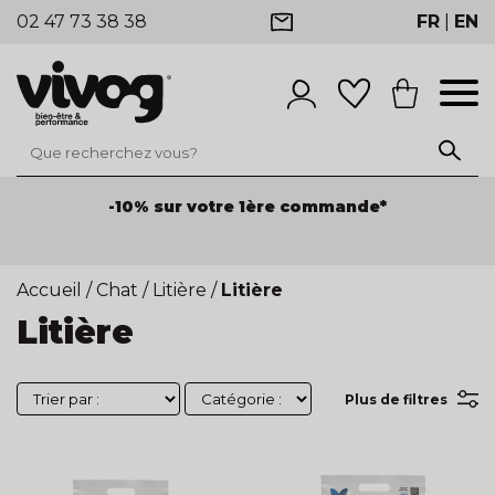
02 47 73 38 38
FR
|
EN
-10% sur votre 1ère commande*
Accueil
/
Chat
/
Litière
/
Litière
Litière
Plus de filtres