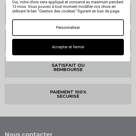
Oui, votre choix sera appliqué et conservé au maximum pendant
13 mois. Vous pouvez à tout moment modifier vos choix en
utilisant le lien "Gestion des cookies" figurant en bas de page.
LIVRAISON GRATUITE
DES 99€ HT
Personnaliser
LIVRAISON PARTOUT
DANS LE MONDE
Accepter et fermer
SATISFAIT OU
REMBOURSE
PAIEMENT 100%
SECURISE
Nous contacter