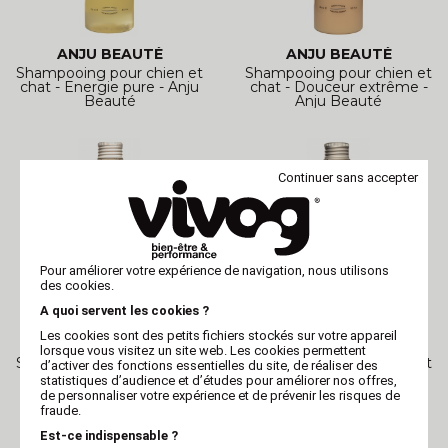
ANJU BEAUTÉ
ANJU BEAUTÉ
Shampooing pour chien et
Shampooing pour chien et
chat - Energie pure - Anju
chat - Douceur extrême -
Beauté
Anju Beauté
Continuer sans accepter
Pour améliorer votre expérience de navigation, nous utilisons
des cookies.
A quoi servent les cookies ?
Les cookies sont des petits fichiers stockés sur votre appareil
ANJU BEAUTÉ
ANJU BEAUTÉ
lorsque vous visitez un site web. Les cookies permettent
Shampooing pour chien et
Shampooing pour chien et
d’activer des fonctions essentielles du site, de réaliser des
chat - Degrease - Anju
chat - Cade Premium -
statistiques d’audience et d’études pour améliorer nos offres,
Beauté
Anju Beauté
de personnaliser votre expérience et de prévenir les risques de
fraude.
Est-ce indispensable ?