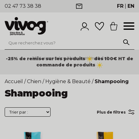
02 47 73 38 38
FR
|
EN
-25% de remise sur les produits
dès 100€ HT de
commande de produits
Accueil
/
Chien
/
Hygiène & Beauté
/
Shampooing
Shampooing
Plus de filtres