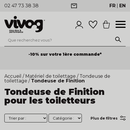
02 47 73 38 38
FR
|
EN
-10% sur votre 1ère commande*
Accueil
/
Matériel de toilettage
/
Tondeuse de
toilettage
/
Tondeuse de Finition
Tondeuse de Finition
pour les toiletteurs
Plus de filtres