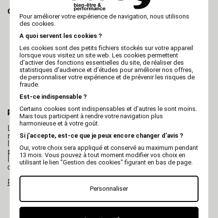
Comment choisir votre tondeuse de finition ?
Pour améliorer votre expérience de navigation, nous utilisons
des cookies.
Silence et légèreté
: pour rassurer l’animal et
offrir un meilleur confort d’utilisation.
A quoi servent les cookies ?
Lame de précision
: indispensable pour
Les cookies sont des petits fichiers stockés sur votre appareil
obtenir des contours nets.
lorsque vous visitez un site web. Les cookies permettent
Autonomie et batterie
: essentielles pour les
d’activer des fonctions essentielles du site, de réaliser des
toiletteurs professionnels.
statistiques d’audience et d’études pour améliorer nos offres,
Prise en main ergonomique
: facilite les
de personnaliser votre expérience et de prévenir les risques de
gestes minutieux.
fraude.
Compatibilité des têtes de coupe
: selon les
techniques et habitudes du toiletteur.
Est-ce indispensable ?
Certains cookies sont indispensables et d’autres le sont moins.
Pour quels animaux ?
Mais tous participent à rendre votre navigation plus
harmonieuse et à votre goût.
Les tondeuses de finition conviennent à toutes les
races de chiens et aux chats. Elles sont idéales pour
Si j’accepte, est-ce que je peux encore changer d’avis ?
les retouches autour des yeux, du museau, des
Oui, votre choix sera appliqué et conservé au maximum pendant
pattes ou des oreilles, ainsi que pour les chiots ou
13 mois. Vous pouvez à tout moment modifier vos choix en
les animaux anxieux grâce à leur grande douceur
utilisant le lien "Gestion des cookies" figurant en bas de page.
d’utilisation.
Retrouvez toutes les tondeuses de toilettage
Personnaliser