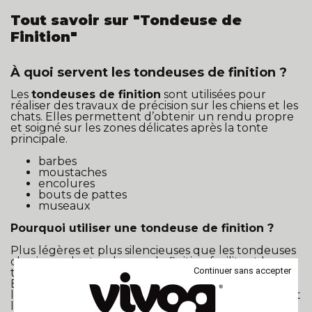
Tout savoir sur "Tondeuse de
Finition"
À quoi servent les tondeuses de finition ?
Les
tondeuses de finition
sont utilisées pour
réaliser des travaux de précision sur les chiens et les
chats. Elles permettent d’obtenir un rendu propre
et soigné sur les zones délicates après la tonte
principale.
barbes
moustaches
encolures
bouts de pattes
museaux
Pourquoi utiliser une tondeuse de finition ?
Plus légères et plus silencieuses que les tondeuses
classiques, les tondeuses de finition facilitent le
Continuer sans accepter
travail dans les zones sensibles ou difficiles d’accès.
Elles offrent une grande précision tout en limitant
le stress de l’animal grâce à leurs faibles vibrations et
leur fonctionnement discret.