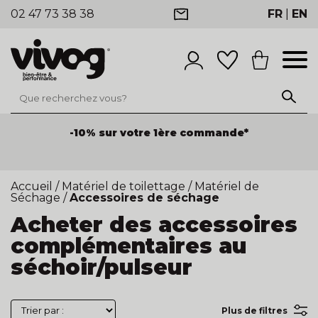
02 47 73 38 38
FR
|
EN
-10% sur votre 1ère commande*
-25% de remise sur les produits
dès 100€ HT de
commande de produits
Accueil
/
Matériel de toilettage
/
Matériel de
Séchage
/
Accessoires de séchage
Acheter des accessoires
complémentaires au
séchoir/pulseur
Plus de filtres