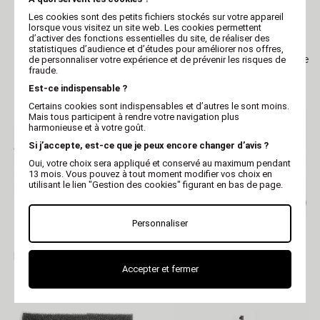
Les cookies sont des petits fichiers stockés sur votre appareil
lorsque vous visitez un site web. Les cookies permettent
VIVOG
VIVOG
d’activer des fonctions essentielles du site, de réaliser des
Bras POTENCE pour
Bras mural articulé 60 cm
statistiques d’audience et d’études pour améliorer nos offres,
pulseur SC801, SC1401,
pour pulseurs de toilettage
de personnaliser votre expérience et de prévenir les risques de
SC2000S et SC2700
Vivog
fraude.
Est-ce indispensable ?
Certains cookies sont indispensables et d’autres le sont moins.
Mais tous participent à rendre votre navigation plus
harmonieuse et à votre goût.
Si j’accepte, est-ce que je peux encore changer d’avis ?
Oui, votre choix sera appliqué et conservé au maximum pendant
13 mois. Vous pouvez à tout moment modifier vos choix en
utilisant le lien "Gestion des cookies" figurant en bas de page.
Personnaliser
VIVOG
VIVOG
Résistance 1250W/2500W
Bandoulière en nylon
pour SC2600
rouge pour pulseur
Accepter et fermer