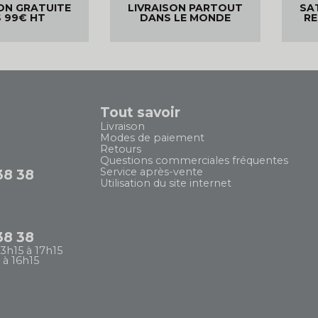
ON GRATUITE
LIVRAISON PARTOUT
SA
 99€ HT
DANS LE MONDE
R
Tout savoir
Livraison
Modes de paiement
Retours
Questions commerciales fréquentes
Service après-vente
38 38
Utilisation du site internet
38 38
13h15 à 17h15
 à 16h15