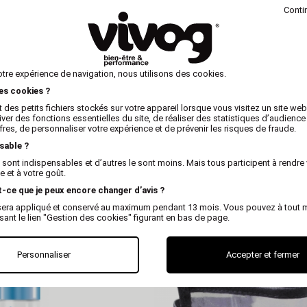
Conti
otre expérience de navigation, nous utilisons des cookies.
les cookies ?
 des petits fichiers stockés sur votre appareil lorsque vous visitez un site we
iver des fonctions essentielles du site, de réaliser des statistiques d’audience
fres, de personnaliser votre expérience et de prévenir les risques de fraude.
sable ?
 sont indispensables et d’autres le sont moins. Mais tous participent à rendre 
 et à votre goût.
t-ce que je peux encore changer d’avis ?
VIVOG
VIVOG
x sera appliqué et conservé au maximum pendant 13 mois. Vous pouvez à tout
rantes pour poils de
Elastiques en latex pour chie
isant le lien "Gestion des cookies" figurant en bas de page.
chien
maintenir les papillottes
Personnaliser
Accepter et fermer