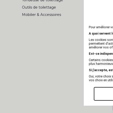
Tondeuse de toilettage
Outils de toilettage
Mobilier & Accessoires
Pour améliorer v
A quoi servent 
Les cookies sont
permettent d’act
améliorer nos of
Est-ce indispen
Certains cookies
plus harmonieuse
Si j’accepte, es
Oui, votre choi
Craies colo
vos choix en util