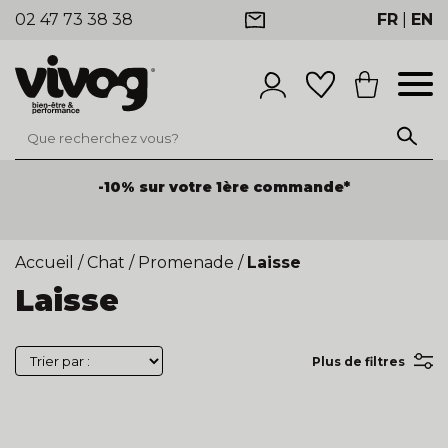
02 47 73 38 38
FR
|
EN
-10% sur votre 1ère commande*
-25% de remise sur les produits
dès 100€ HT de
commande de produits
Accueil
/
Chat
/
Promenade
/
Laisse
Laisse
Plus de filtres