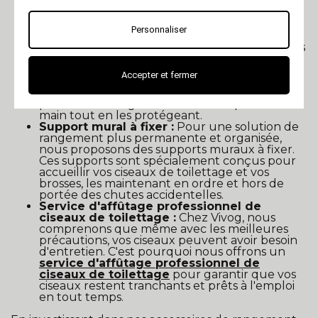
sont conçues avec des compartiments
individuels pour chaque paire de ciseaux, les
maintenant séparés pour éviter tout risque de
Personnaliser
collision.
Porte-ciseaux de toilettage à poser :
Si vous
préférez avoir vos ciseaux à portée de main
tout en travaillant, nos porte-ciseaux de
Accepter et fermer
toilettage à poser sur une table ou une
étagère sont une excellente option. Ils vous
permettent de garder vos outils à portée de
main tout en les protégeant.
Support mural à fixer :
Pour une solution de
rangement plus permanente et organisée,
nous proposons des supports muraux à fixer.
Ces supports sont spécialement conçus pour
accueillir vos ciseaux de toilettage et vos
brosses, les maintenant en ordre et hors de
portée des chutes accidentelles.
Service d'affûtage professionnel de
ciseaux de toilettage :
Chez Vivog, nous
comprenons que même avec les meilleures
précautions, vos ciseaux peuvent avoir besoin
d'entretien. C'est pourquoi nous offrons un
service d'affûtage professionnel de
ciseaux de toilettage
pour garantir que vos
ciseaux restent tranchants et prêts à l'emploi
en tout temps.