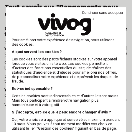
Tout savoir sur "Rangements pour
Continuer sans accepter
ciseaux"
Comment ranger et protéger les ciseaux de
toilettage ?
Pour améliorer votre expérience de navigation, nous utilisons
Pour garantir
la longévité et la performance de
des cookies.
vos précieux ciseaux de toilettage
, il est essentiel
A quoi servent les cookies ?
de les ranger et de les protéger adéquatement. Ces
outils professionnels sont délicats, et une simple
Les cookies sont des petits fichiers stockés sur votre appareil
chute peut les endommager de manière
lorsque vous visitez un site web. Les cookies permettent
irréversible, vous obligeant à les affûter
d’activer des fonctions essentielles du site, de réaliser des
fréquemment, voire à les remplacer. Il est donc
statistiques d’audience et d’études pour améliorer nos offres,
primordial de prendre des mesures pour éviter de
de personnaliser votre expérience et de prévenir les risques de
telles situations.
fraude.
Est-ce indispensable ?
Vivog
, conscient de l'importance de maintenir vos
ciseaux en parfait état, propose une gamme
Certains cookies sont indispensables et d’autres le sont moins.
d'accessoires conçus spécialement pour répondre à
Mais tous participent à rendre votre navigation plus
vos besoins :
harmonieuse et à votre goût.
Si j’accepte, est-ce que je peux encore changer d’avis ?
Pochettes de rangement de ciseaux :
Nos
pochettes de rangement offrent une solution
Oui, votre choix sera appliqué et conservé au maximum pendant
idéale pour garder vos ciseaux en sécurité
13 mois. Vous pouvez à tout moment modifier vos choix en
lorsque vous ne les utilisez pas. Ces pochettes
utilisant le lien "Gestion des cookies" figurant en bas de page.