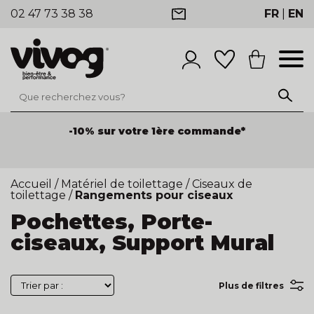
02 47 73 38 38
FR
|
EN
-10% sur votre 1ère commande*
Accueil
/
Matériel de toilettage
/
Ciseaux de
toilettage
/
Rangements pour ciseaux
Pochettes, Porte-
ciseaux, Support Mural
Plus de filtres