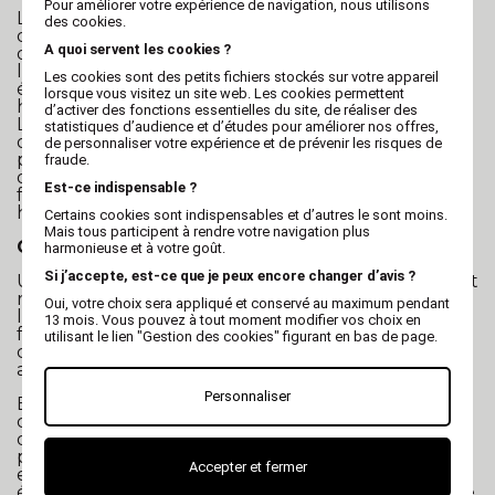
Pour améliorer votre expérience de navigation, nous utilisons
Les corbeilles en plastique pour chiens se
des cookies.
distinguent par leur solidité et leur facilité
A quoi servent les cookies ?
d'entretien. Elles sont conçues pour résister à
l'usure quotidienne tout en restant en excellent
Les cookies sont des petits fichiers stockés sur votre appareil
état. De plus, leur design sobre et épuré s'intègre
lorsque vous visitez un site web. Les cookies permettent
harmonieusement dans n'importe quel intérieur.
d’activer des fonctions essentielles du site, de réaliser des
Les petits accidents courants, qu'il s'agisse de saleté
statistiques d’audience et d’études pour améliorer nos offres,
ou de liquides renversés, ne posent plus de
de personnaliser votre expérience et de prévenir les risques de
problème avec ces corbeilles. Un simple coup
fraude.
d'éponge suffit pour les maintenir propres et
Est-ce indispensable ?
fraîches, préservant ainsi un environnement
hygiénique pour votre chien.
Certains cookies sont indispensables et d’autres le sont moins.
Mais tous participent à rendre votre navigation plus
Choisir sa corbeille en plastique pour chien
harmonieuse et à votre goût.
Si j’accepte, est-ce que je peux encore changer d’avis ?
Une fois que vous avez choisi la taille adéquate, il est
recommandé de placer un élément souple et
Oui, votre choix sera appliqué et conservé au maximum pendant
lavable, tel qu'une housse ou une galette, dans le
13 mois. Vous pouvez à tout moment modifier vos choix en
fond de la corbeille en plastique. Cela ajoute une
utilisant le lien "Gestion des cookies" figurant en bas de page.
couche de confort supplémentaire pour votre
animal et facilite le nettoyage de la literie.
Personnaliser
En résumé, les corbeilles en plastique pour chiens
combinent une esthétique inaltérable, une facilité
d'entretien exceptionnelle et un confort optimal
pour les chiens. Améliorez le bien-être des chiens
Accepter et fermer
en optant pour des corbeilles pratiques et
élégantes, et n'oubliez pas d'ajouter une touche de