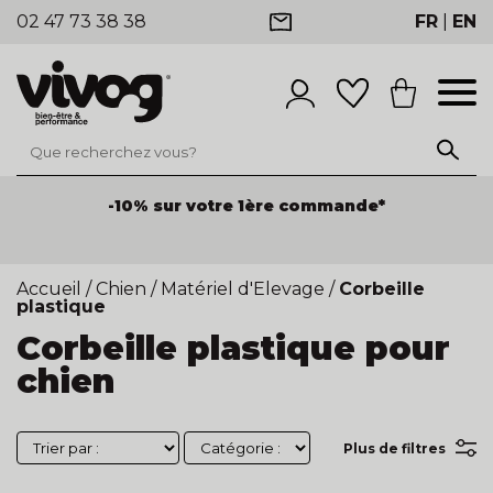
02 47 73 38 38
FR
|
EN
-10% sur votre 1ère commande*
Accueil
/
Chien
/
Matériel d'Elevage
/
Corbeille
plastique
Corbeille plastique pour
chien
Plus de filtres