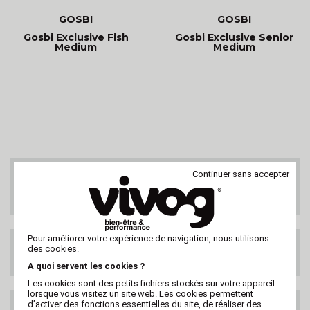
GOSBI
GOSBI
Gosbi Exclusive Fish
Gosbi Exclusive Senior
Medium
Medium
Continuer sans accepter
SERVICE CLIENTS
Au 02 47 73 38 38
ou par email
Pour améliorer votre expérience de navigation, nous utilisons
LIVRAISON GRATUITE
des cookies.
DES 99€ HT
A quoi servent les cookies ?
Les cookies sont des petits fichiers stockés sur votre appareil
lorsque vous visitez un site web. Les cookies permettent
d’activer des fonctions essentielles du site, de réaliser des
LIVRAISON PARTOUT