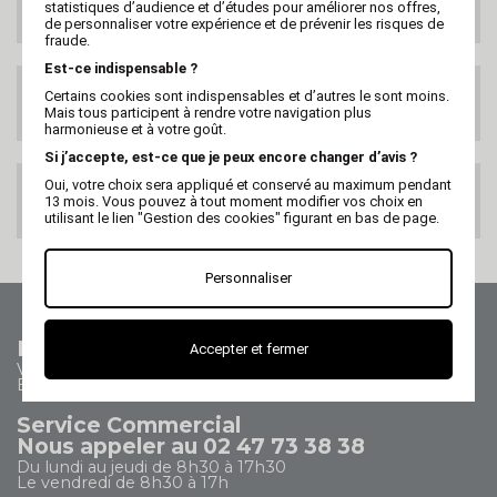
statistiques d’audience et d’études pour améliorer nos offres,
DANS LE MONDE
de personnaliser votre expérience et de prévenir les risques de
fraude.
Est-ce indispensable ?
SATISFAIT OU
Certains cookies sont indispensables et d’autres le sont moins.
REMBOURSE
Mais tous participent à rendre votre navigation plus
harmonieuse et à votre goût.
Si j’accepte, est-ce que je peux encore changer d’avis ?
Oui, votre choix sera appliqué et conservé au maximum pendant
PAIEMENT 100%
13 mois. Vous pouvez à tout moment modifier vos choix en
SECURISE
utilisant le lien "Gestion des cookies" figurant en bas de page.
Personnaliser
Nous contacter
Accepter et fermer
Vos questions - nos réponses
Besoin d'aide ?
Service Commercial
Nous appeler au 02 47 73 38 38
Du lundi au jeudi de 8h30 à 17h30
Le vendredi de 8h30 à 17h