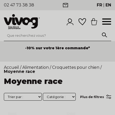
02 47 73 38 38
FR
|
EN
-10% sur votre 1ère commande*
Accueil
/
Alimentation
/
Croquettes pour chien
/
Moyenne race
Moyenne race
Plus de filtres