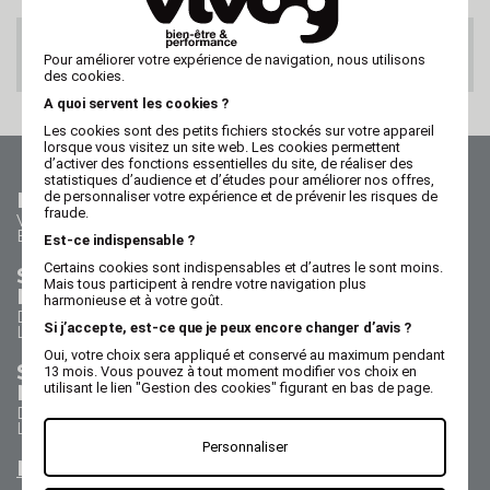
PAIEMENT 100%
Pour améliorer votre expérience de navigation, nous utilisons
SECURISE
des cookies.
A quoi servent les cookies ?
Les cookies sont des petits fichiers stockés sur votre appareil
lorsque vous visitez un site web. Les cookies permettent
d’activer des fonctions essentielles du site, de réaliser des
statistiques d’audience et d’études pour améliorer nos offres,
Nous contacter
de personnaliser votre expérience et de prévenir les risques de
fraude.
Vos questions - nos réponses
Besoin d'aide ?
Est-ce indispensable ?
Certains cookies sont indispensables et d’autres le sont moins.
Service Commercial
Mais tous participent à rendre votre navigation plus
Nous appeler au 02 47 73 38 38
harmonieuse et à votre goût.
Du lundi au jeudi de 8h30 à 17h30
Si j’accepte, est-ce que je peux encore changer d’avis ?
Le vendredi de 8h30 à 17h
Oui, votre choix sera appliqué et conservé au maximum pendant
Service Après Vente
13 mois. Vous pouvez à tout moment modifier vos choix en
Nous appeler au 02 47 73 38 38
utilisant le lien "Gestion des cookies" figurant en bas de page.
Du lundi au jeudi de 8h30 à 12h30 & 13h15 à 17h15
Le vendredi de 8h30 à 12h30 & 13h15 à 16h15
Personnaliser
Nous envoyer un email