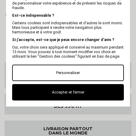
MARTIN
de personnaliser votre expérience et de prévenir les risques de
fraude.
Dévidoir pour rouleau
anti-dérapant (1 rouleau
Est-ce indispensable ?
possible)
Certains cookies sont indispensables et d’autres le sont moins.
Mais tous participent à rendre votre navigation plus
harmonieuse et à votre goût.
Si j’accepte, est-ce que je peux encore changer d’avis ?
Oui, votre choix sera appliqué et conservé au maximum pendant
13 mois. Vous pouvez à tout moment modifier vos choix en
utilisant le lien "Gestion des cookies" figurant en bas de page.
SERVICE CLIENTS
Personnaliser
Au 02 47 73 38 38
ou par email
Accepter et fermer
LIVRAISON GRATUITE
DES 99€ HT
LIVRAISON PARTOUT
DANS LE MONDE