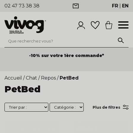
02 47 73 38 38
FR
|
EN
-10% sur votre 1ère commande*
Accueil
/
Chat
/
Repos
/
PetBed
PetBed
Plus de filtres