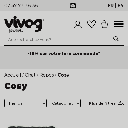
02 47 73 38 38
FR
|
EN
-10% sur votre 1ère commande*
Accueil
/
Chat
/
Repos
/
Cosy
Cosy
Plus de filtres