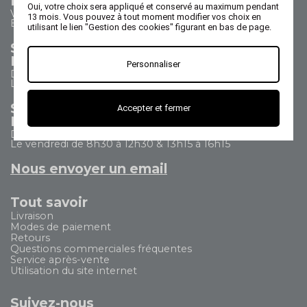
Nous contacter
Oui, votre choix sera appliqué et conservé au maximum pendant
Vos questions - nos réponses
13 mois. Vous pouvez à tout moment modifier vos choix en
Besoin d'aide ?
utilisant le lien "Gestion des cookies" figurant en bas de page.
Service Commercial
Nous appeler au 02 47 73 38 38
Personnaliser
Du lundi au jeudi de 8h30 à 17h30
Le vendredi de 8h30 à 17h
Service Après Vente
Accepter et fermer
Nous appeler au 02 47 73 38 38
Du lundi au jeudi de 8h30 à 12h30 & 13h15 à 17h15
Le vendredi de 8h30 à 12h30 & 13h15 à 16h15
Nous envoyer un email
Tout savoir
Livraison
Modes de paiement
Retours
Questions commerciales fréquentes
Service après-vente
Utilisation du site internet
Suivez-nous