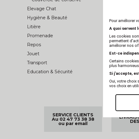
Elevage Chat
Hygiène & Beauté
Pour améliorer v
Litière
A quoi servent 
Promenade
Les cookies sont
permettent d’act
Repos
améliorer nos of
Jouet
Est-ce indispen
Certains cookies
Transport
plus harmonieuse
Education & Sécurité
Si j’accepte, es
Oui, votre choi
vos choix en util
SERVICE CLIENTS
LIVRAIS
Au 02 47 73 38 38
DES
ou par email