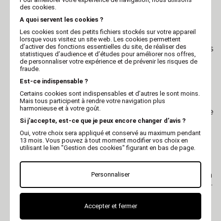
des cookies.
Polyvalence de Coupe :
La surpeigne
s'adapte sur la lame de la tondeuse et agit
A quoi servent les cookies ?
comme un guide pour couper les poils à une
Les cookies sont des petits fichiers stockés sur votre appareil
longueur uniforme. Vous pouvez ajuster la
lorsque vous visitez un site web. Les cookies permettent
surpeigne pour obtenir différentes longueurs
d’activer des fonctions essentielles du site, de réaliser des
de coupe, vous permettant ainsi de réaliser des
statistiques d’audience et d’études pour améliorer nos offres,
styles de toilettage variés en fonction des
de personnaliser votre expérience et de prévenir les risques de
préférences de vos clients.
fraude.
Coupe Précise et Régulière :
Grâce à la
surpeigne, vous pouvez réaliser des coupes
Est-ce indispensable ?
précises et régulières sur tout le corps du
Certains cookies sont indispensables et d’autres le sont moins.
chien. Cet accessoire évite les coupes inégales
Mais tous participent à rendre votre navigation plus
et les erreurs de toilettage, vous permettant
harmonieuse et à votre goût.
d'obtenir des résultats professionnels à chaque
séance.
Si j’accepte, est-ce que je peux encore changer d’avis ?
Idéal pour les Finitions :
La surpeigne est
Oui, votre choix sera appliqué et conservé au maximum pendant
particulièrement utile pour les finitions du
13 mois. Vous pouvez à tout moment modifier vos choix en
toilettage. Vous pouvez l'utiliser pour affiner
utilisant le lien "Gestion des cookies" figurant en bas de page.
les contours, lisser le pelage et créer des
finitions impeccables qui feront la différence
dans l'apparence générale du chien.
Facilité d'Utilisation :
La surpeigne est facile à
Personnaliser
utiliser et à installer sur la lame de la tondeuse.
Elle glisse sans effort sur le pelage, vous
permettant d'effectuer le toilettage en toute
fluidité et avec un minimum de temps.
Accepter et fermer
Confort pour le Chien :
La surpeigne offre