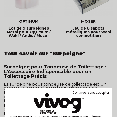
OPTIMUM
MOSER
Lot de 9 surpeignes
Jeu de 8 sabots
Metal pour Optimum /
métalliques pour Wahl
Wahl / Andis / Moser
competition
Tout savoir sur "Surpeigne"
Surpeigne pour Tondeuse de Toilettage :
L'Accessoire Indispensable pour un
Toilettage Précis
La surpeigne pour tondeuse de toilettage est un
accessoire essentiel pour les professionnels du
toilettage canin. Cet outil polyvalent permet
Continuer sans accepter
d'obtenir des coupes précises et uniformes, tout en
facilitant le travail sur différentes longueurs de
poils. Découvrez les avantages de la surpeigne et
comment elle peut améliorer votre pratique de
toilettage.
Pour améliorer votre expérience de navigation, nous utilisons