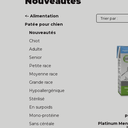
Nouveautés
<- Alimentation
Patée pour chien
Nouveautés
Chiot
Adulte
Senior
Petite race
Moyenne race
Grande race
Hypoallergénique
Stérilisé
En surpoids
Mono-protéine
P
Platinum Men
Sans céréale