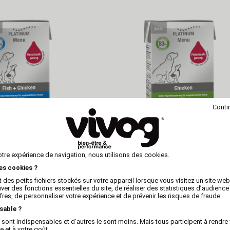
Conti
LATINUM
PLATINUM
otre expérience de navigation, nous utilisons des cookies.
 adulte chien poisson
Platinum Menu adulte chien p
let Lot de 12
Lot de 12
les cookies ?
 des petits fichiers stockés sur votre appareil lorsque vous visitez un site we
iver des fonctions essentielles du site, de réaliser des statistiques d’audience
fres, de personnaliser votre expérience et de prévenir les risques de fraude.
sable ?
 sont indispensables et d’autres le sont moins. Mais tous participent à rendre 
 et à votre goût.