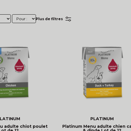
Plus de filtres
LATINUM
PLATINUM
u adulte chiot poulet
Platinum Menu adulte chien c
Lot de 12
& dinde Lot de 12