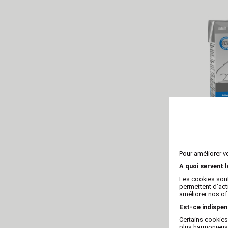
P
Pour améliorer v
Platinum Menu
& pou
A quoi servent 
Les cookies sont
permettent d’act
améliorer nos of
Est-ce indispen
Certains cookies
plus harmonieuse