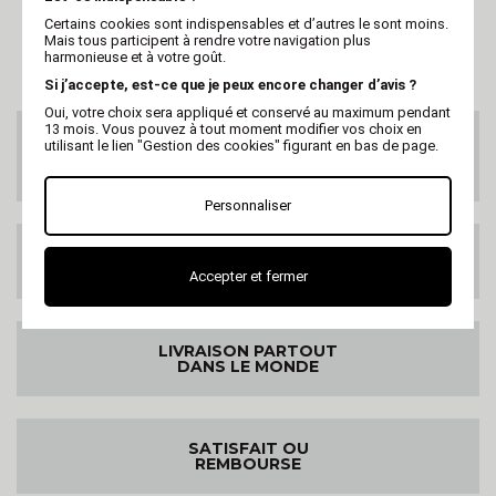
Certains cookies sont indispensables et d’autres le sont moins.
Mais tous participent à rendre votre navigation plus
harmonieuse et à votre goût.
Si j’accepte, est-ce que je peux encore changer d’avis ?
Oui, votre choix sera appliqué et conservé au maximum pendant
13 mois. Vous pouvez à tout moment modifier vos choix en
SERVICE CLIENTS
utilisant le lien "Gestion des cookies" figurant en bas de page.
Au 02 47 73 38 38
ou par email
Personnaliser
LIVRAISON GRATUITE
DES 99€ HT
Accepter et fermer
LIVRAISON PARTOUT
DANS LE MONDE
SATISFAIT OU
REMBOURSE