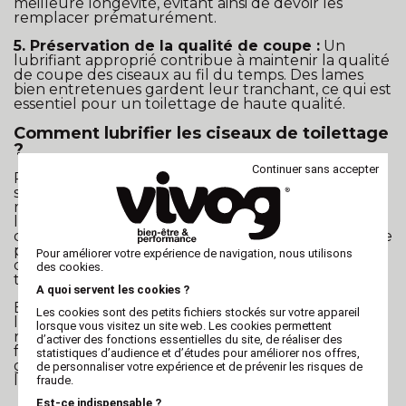
meilleure longévité, évitant ainsi de devoir les
remplacer prématurément.
5. Préservation de la qualité de coupe :
Un
lubrifiant approprié contribue à maintenir la qualité
de coupe des ciseaux au fil du temps. Des lames
bien entretenues gardent leur tranchant, ce qui est
essentiel pour un toilettage de haute qualité.
Comment lubrifier les ciseaux de toilettage
?
Continuer sans accepter
Pour lubrifier vos ciseaux, utilisez un lubrifiant
spécialement conçu pour les ciseaux ou une huile
minérale légère. Appliquez une petite quantité de
lubrifiant sur les lames et ouvrez et fermez les
ciseaux plusieurs fois pour répartir uniformément le
produit. Essuyez l'excédent de lubrifiant avec un
Pour améliorer votre expérience de navigation, nous utilisons
chiffon propre et sec avant de reprendre le
des cookies.
toilettage.
A quoi servent les cookies ?
En résumé, le lubrifiant joue un rôle essentiel dans
Les cookies sont des petits fichiers stockés sur votre appareil
l'entretien des ciseaux de toilettage. En lubrifiant
lorsque vous visitez un site web. Les cookies permettent
régulièrement vos ciseaux, vous assurez leur bon
d’activer des fonctions essentielles du site, de réaliser des
fonctionnement, prolongez leur durée de vie, et
statistiques d’audience et d’études pour améliorer nos offres,
garantissez des coupes précises et professionnelles
de personnaliser votre expérience et de prévenir les risques de
lors de chaque séance de toilettage.
fraude.
Est-ce indispensable ?