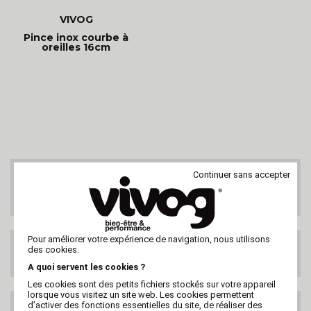
VIVOG
Pince inox courbe à
oreilles 16cm
Continuer sans accepter
SERVICE CLIENTS
Au 02 47 73 38 38
ou par email
Pour améliorer votre expérience de navigation, nous utilisons
LIVRAISON GRATUITE
des cookies.
DES 99€ HT
A quoi servent les cookies ?
Les cookies sont des petits fichiers stockés sur votre appareil
lorsque vous visitez un site web. Les cookies permettent
d’activer des fonctions essentielles du site, de réaliser des
LIVRAISON PARTOUT