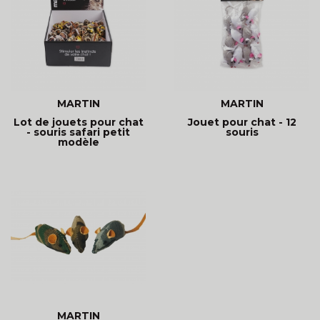
MARTIN
MARTIN
Lot de jouets pour chat
Jouet pour chat - 12
- souris safari petit
souris
modèle
MARTIN