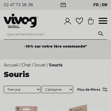
02 47 73 38 38
FR
|
EN
-10% sur votre 1ère commande*
Accueil
/
Chat
/
Jouet
/
Souris
Souris
Plus de filtres