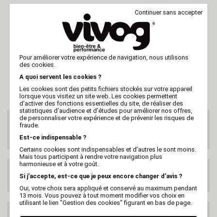
Toiletteurs professionnels et salons de
Continuer sans accepter
toilettage
Éleveurs canins et félins
Pensions et cliniques vétérinaires
Chiens stressés ou anxieux, chats sensibles au
bruit
Pour améliorer votre expérience de navigation, nous utilisons
des cookies.
A quoi servent les cookies ?
Les cookies sont des petits fichiers stockés sur votre appareil
lorsque vous visitez un site web. Les cookies permettent
d’activer des fonctions essentielles du site, de réaliser des
statistiques d’audience et d’études pour améliorer nos offres,
de personnaliser votre expérience et de prévenir les risques de
SERVICE CLIENTS
fraude.
Au 02 47 73 38 38
ou par email
Est-ce indispensable ?
Certains cookies sont indispensables et d’autres le sont moins.
Mais tous participent à rendre votre navigation plus
harmonieuse et à votre goût.
LIVRAISON GRATUITE
Si j’accepte, est-ce que je peux encore changer d’avis ?
DES 99€ HT
Oui, votre choix sera appliqué et conservé au maximum pendant
13 mois. Vous pouvez à tout moment modifier vos choix en
utilisant le lien "Gestion des cookies" figurant en bas de page.
LIVRAISON PARTOUT