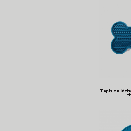
Tapis de léch
ch