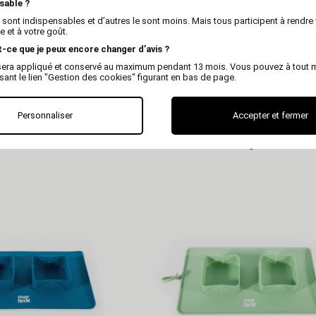
sable ?
 sont indispensables et d’autres le sont moins. Mais tous participent à rendre 
 et à votre goût.
t-ce que je peux encore changer d’avis ?
x sera appliqué et conservé au maximum pendant 13 mois. Vous pouvez à tout
isant le lien "Gestion des cookies" figurant en bas de page.
MARTIN
MARTIN
Personnaliser
Accepter et fermer
 boîte de conserve en
Pochette à friandises silicone
pour chien - rose
chien - jaune