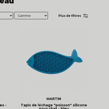
/eau
Plus de filtres
MARTIN
es -
Tapis de léchage "poisson" silicone
pour chat - bleu