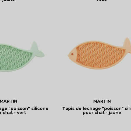
MARTIN
MARTIN
age "poisson" silicone
Tapis de léchage "poisson" sil
 chat - vert
pour chat - jaune