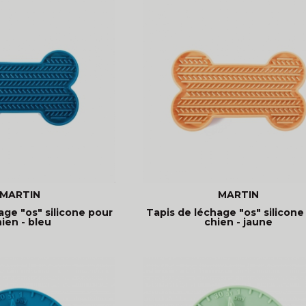
MARTIN
MARTIN
age "os" silicone pour
Tapis de léchage "os" silicone
ien - bleu
chien - jaune