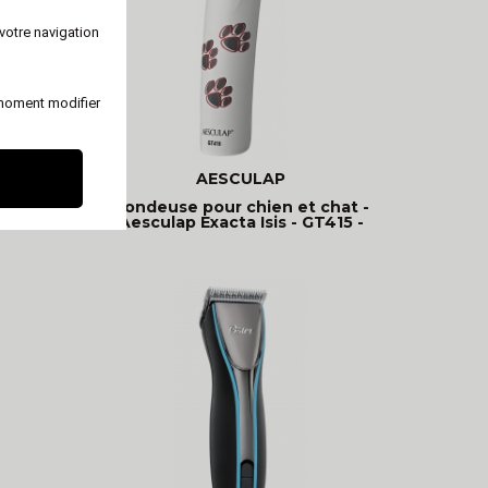
votre navigation
 moment modifier
AESCULAP
en -
Tondeuse pour chien et chat -
Aesculap Exacta Isis - GT415 -