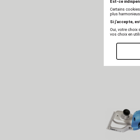
Est-ce indispen
Certains cookies
plus harmonieuse
Si j’accepte, es
Oui, votre choi
vos choix en util
Tondeuse de 
- Semi Pro