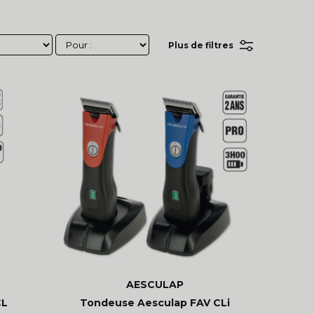
Plus de filtres
AESCULAP
CL
Tondeuse Aesculap FAV CLi