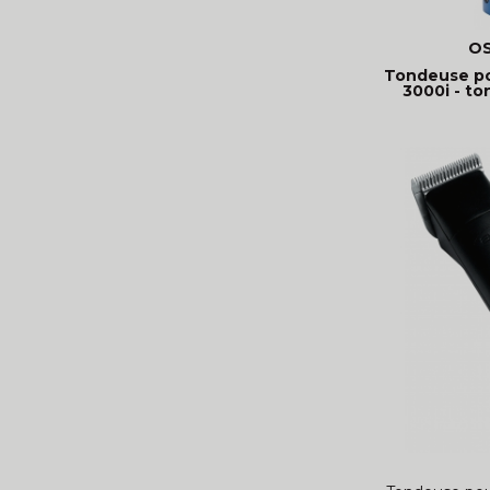
OS
Tondeuse po
3000i - to