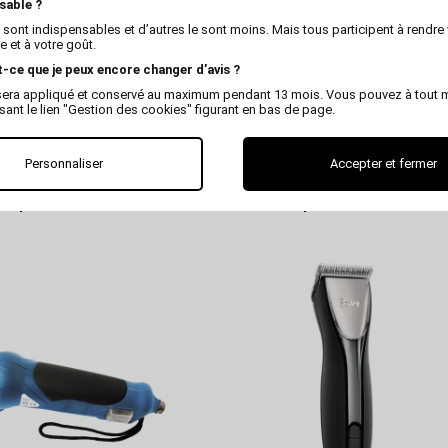
sable ?
 sont indispensables et d’autres le sont moins. Mais tous participent à rendre 
 et à votre goût.
t-ce que je peux encore changer d’avis ?
x sera appliqué et conservé au maximum pendant 13 mois. Vous pouvez à tout
isant le lien "Gestion des cookies" figurant en bas de page.
OPTIMUM
OPTIMUM
Personnaliser
Accepter et fermer
toilettage pour chien
Tondeuse de finition pour chi
 - Optimum BEAUTY
Optimum MINI 1