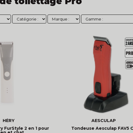
de toilettage Pro
HÉRY
AESCULAP
 FurStyle 2 en 1 pour
Tondeuse Aesculap FAV5 
ien et chat