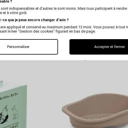
sable ?
 sont indispensables et d’autres le sont moins. Mais tous participent à rendre 
 et à votre goût.
t-ce que je peux encore changer d’avis ?
x sera appliqué et conservé au maximum pendant 13 mois. Vous pouvez à tout
isant le lien "Gestion des cookies" figurant en bas de page.
ITIONS BCG
EDITIONS BCG
Personnaliser
Accepter et fermer
é pour chiens et chats
Carnet de conventions de sai
pour l'éleveur