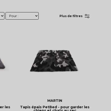
Plus de filtres
MARTIN
er les
Tapis épais PetBed - pour garder les
chiens et chats au sec