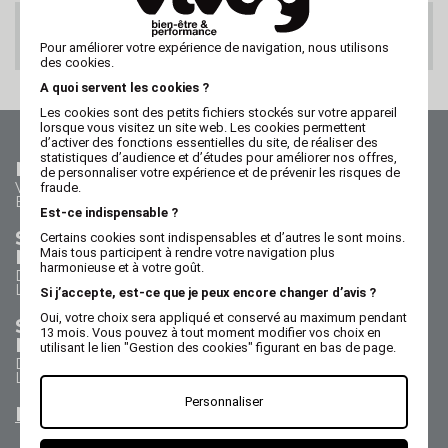
PAIEMENT 100%
SECURISE
Pour améliorer votre expérience de navigation, nous utilisons
des cookies.
A quoi servent les cookies ?
Les cookies sont des petits fichiers stockés sur votre appareil
lorsque vous visitez un site web. Les cookies permettent
d’activer des fonctions essentielles du site, de réaliser des
statistiques d’audience et d’études pour améliorer nos offres,
Nous contacter
de personnaliser votre expérience et de prévenir les risques de
Vos questions - nos réponses
fraude.
Besoin d'aide ?
Est-ce indispensable ?
Service Commercial
Certains cookies sont indispensables et d’autres le sont moins.
Nous appeler au 02 47 73 38 38
Mais tous participent à rendre votre navigation plus
harmonieuse et à votre goût.
Du lundi au jeudi de 8h30 à 17h30
Le vendredi de 8h30 à 17h
Si j’accepte, est-ce que je peux encore changer d’avis ?
Oui, votre choix sera appliqué et conservé au maximum pendant
Service Après Vente
13 mois. Vous pouvez à tout moment modifier vos choix en
Nous appeler au 02 47 73 38 38
utilisant le lien "Gestion des cookies" figurant en bas de page.
Du lundi au jeudi de 8h30 à 12h30 & 13h15 à 17h15
Le vendredi de 8h30 à 12h30 & 13h15 à 16h15
Personnaliser
Nous envoyer un email