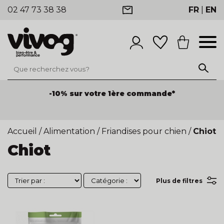
02 47 73 38 38
FR
|
EN
-10% sur votre 1ère commande*
Accueil
/
Alimentation
/
Friandises pour chien
/
Chiot
Chiot
Plus de filtres