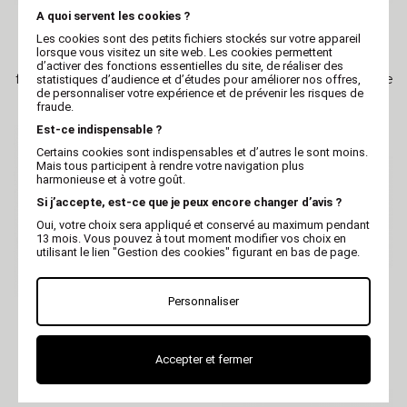
A quoi servent les cookies ?
Les cookies sont des petits fichiers stockés sur votre appareil
MARTIN
MARTIN
lorsque vous visitez un site web. Les cookies permettent
Collier cuir cognac coupé
Collier cuir cognac coupé
d’activer des fonctions essentielles du site, de réaliser des
franc et couture fluo rose -
franc et couture fluo Jaune
statistiques d’audience et d’études pour améliorer nos offres,
FLASH
- FLASH
de personnaliser votre expérience et de prévenir les risques de
fraude.
Est-ce indispensable ?
Certains cookies sont indispensables et d’autres le sont moins.
Mais tous participent à rendre votre navigation plus
harmonieuse et à votre goût.
Si j’accepte, est-ce que je peux encore changer d’avis ?
Oui, votre choix sera appliqué et conservé au maximum pendant
13 mois. Vous pouvez à tout moment modifier vos choix en
utilisant le lien "Gestion des cookies" figurant en bas de page.
Personnaliser
MARTIN
MARTIN
Collier Noir Bandana
Collier Orange Bandana
Rouge en cuir - Miami
Doré en cuir - Miami
Accepter et fermer