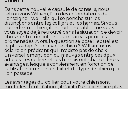
chien ?
Dans cette nouvelle capsule de conseils, nous
retrouvons William, l'un des cofondateurs de
l'enseigne Two Tails, qui se penche sur les
distinctions entre les colliers et les harnais. Si vous
possédez un chien, il est fort probable que vous
vous soyez déjà retrouvé dans la situation de devoir
choisir entre un collier et un harnais pour les
promenades. Alors, la question se pose : lequel est
le plus adapté pour votre chien ? William nous
éclaire en précisant qu'il n'existe pas de choix
universellement bon ou mauvais entre ces deux
articles. Les colliers et les harnais ont chacun leurs
avantages, lesquels conviennent en fonction de
l'utilisation que l'on en fait et du type de chien que
l'on possède.
Les avantages du collier pour votre chien sont
multiples. Tout d'abord, il s'agit d'un accessoire plus
épuré et moins massif sur l'animal, offrant ainsi une
apparence discrète et esthétiquement moins
intrusive. Cette caractéristique est particulièrement
appréciée par les propriétaires soucieux de
l'apparence de leur compagnon à quatre pattes.
En outre, les colliers se distinguent par leur
durabilité à long terme, principalement en raison de
leur capacité d'ajustement. Cette adaptabilité