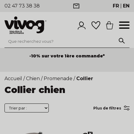
02 47 73 38 38
FR
|
EN
-25% de remise sur les produits
dès 100€ HT de
commande de produits
Accueil
/
Chien
/
Promenade
/
Collier
Collier chien
Plus de filtres