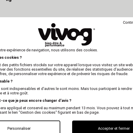
Conti
otre expérience de navigation, nous utilisons des cookies.
les cookies ?
 des petits fichiers stockés sur votre appareil lorsque vous visitez un site we
iver des fonctions essentielles du site, de réaliser des statistiques d’audience
fres, de personnaliser votre expérience et de prévenir les risques de fraude.
sable ?
 sont indispensables et d’autres le sont moins. Mais tous participent à rendre 
 et à votre goût.
t-ce que je peux encore changer d’avis ?
GOSBI
x sera appliqué et conservé au maximum pendant 13 mois. Vous pouvez à tout
sional Cat Grain Free
isant le lien "Gestion des cookies" figurant en bas de page.
dult 18 kg
Personnaliser
Accepter et fermer