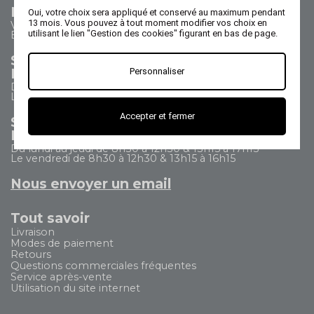
Nous contacter
Oui, votre choix sera appliqué et conservé au maximum pendant
13 mois. Vous pouvez à tout moment modifier vos choix en
Vos questions - nos réponses
utilisant le lien "Gestion des cookies" figurant en bas de page.
Besoin d'aide ?
Service Commercial
Nous appeler au 02 47 73 38 38
Personnaliser
Du lundi au jeudi de 8h30 à 17h30
Le vendredi de 8h30 à 17h
Accepter et fermer
Service Après Vente
Nous appeler au 02 47 73 38 38
Du lundi au jeudi de 8h30 à 12h30 & 13h15 à 17h15
Le vendredi de 8h30 à 12h30 & 13h15 à 16h15
Nous envoyer un email
Tout savoir
Livraison
Modes de paiement
Retours
Questions commerciales fréquentes
Service après-vente
Utilisation du site internet