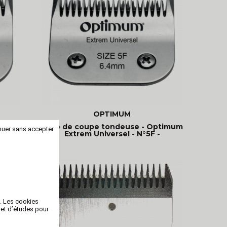
OPTIMUM
timum
Tête de coupe tondeuse - Optimum
nuer sans accepter
4
Extrem Universel - N°5F -
b. Les cookies
 et d’études pour