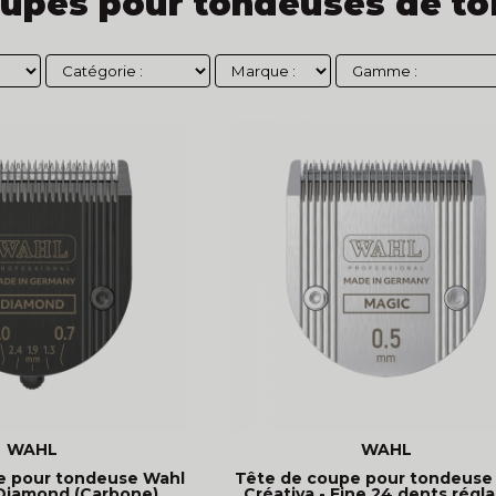
oupes pour tondeuses de to
WAHL
WAHL
e pour tondeuse Wahl
Tête de coupe pour tondeuse
 Diamond (Carbone)
Créativa - Fine 24 dents régl