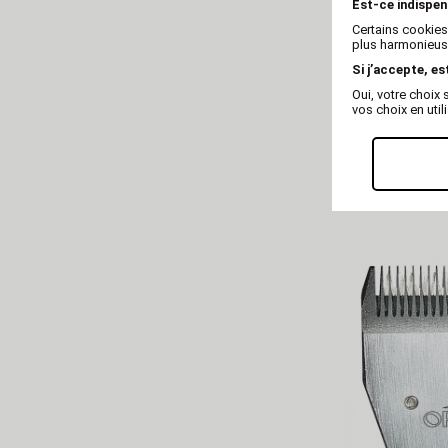
Est-ce indispen
Certains cookies
plus harmonieuse
Si j’accepte, es
Oui, votre choi
vos choix en util
Tête de coup
Extrem Uni