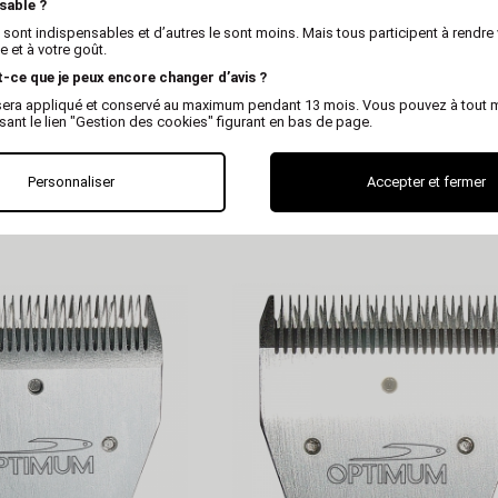
sable ?
 sont indispensables et d’autres le sont moins. Mais tous participent à rendre 
 et à votre goût.
t-ce que je peux encore changer d’avis ?
x sera appliqué et conservé au maximum pendant 13 mois. Vous pouvez à tout
isant le lien "Gestion des cookies" figurant en bas de page.
OPTIMUM
OPTIMUM
Personnaliser
Accepter et fermer
e tondeuse - Optimum
Tête de coupe tondeuse - Op
versel - N°7 - 3,2
Extrem Universel - N°7F -