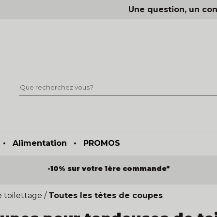
Une question, un con
•
Alimentation
•
PROMOS
mise sur les produits
dès 100€ HT de commande de 
 toilettage
/
Toutes les têtes de coupes