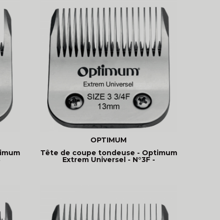
OPTIMUM
timum
Tête de coupe tondeuse - Optimum
3
Extrem Universel - N°3F -