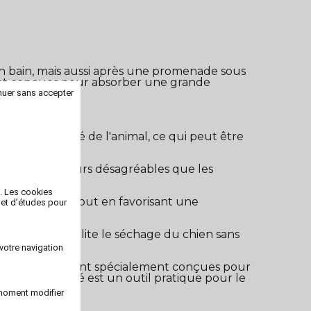
un bain, mais aussi après une promenade sous
ment conçues pour absorber une grande
nuer sans accepter
pelage mouillé de l'animal, ce qui peut être
éduire les odeurs désagréables que les
b. Les cookies
être général, tout en favorisant une
 et d’études pour
er, ce qui facilite le séchage du chien sans
votre navigation
aines serviettes sont spécialement conçues pour
iette de qualité est un outil pratique pour le
 moment modifier