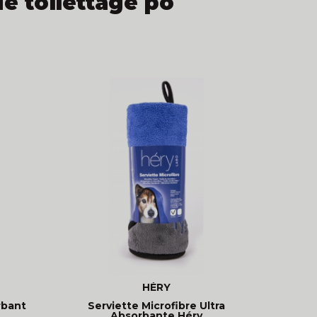
e toilettage po
HÉRY
rbant
Serviette Microfibre Ultra
Absorbante Héry