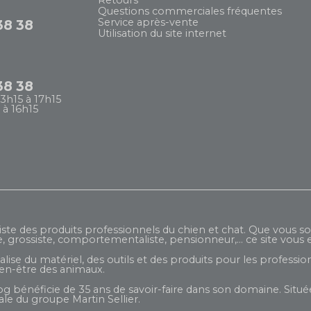
Retours
Questions commerciales fréquentes
Service après-vente
38 38
Utilisation du site internet
38 38
13h15 à 17h15
 à 16h15
iste des produits professionnels du chien et chat. Que vous so
e, grossiste, comportementaliste, pensionneur,... ce site vous e
ise du matériel, des outils et des produits pour les profession
ien-être des animaux.
og bénéficie de 35 ans de savoir-faire dans son domaine. Située
liale du groupe
Martin Sellier
.