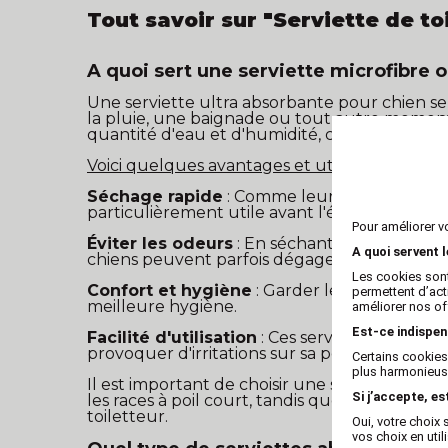
Tout savoir sur "Serviette de to
A quoi sert une serviette microfibre 
Une serviette ultra absorbante pour chien se
la pluie, une baignade ou tout autre moment
quantité d'eau et d'humidité, ce qui permet
Voici quelques avantages et utilisations d'un
Séchage rapide
: Comme leur nom l'indique,
particulièrement utile avant l'étape de séch
Pour améliorer v
Éviter les odeurs
: En séchant efficacement 
A quoi servent 
chiens peuvent parfois dégager lorsqu'ils so
Les cookies sont
Confort et hygiène
: Garder le chien propre
permettent d’act
meilleure hygiène.
améliorer nos of
Est-ce indispen
Facilité d'utilisation
: Ces serviettes sont gé
provoquer d'irritations sur sa peau.
Certains cookies
plus harmonieuse
Il est important de choisir une serviette adap
Si j’accepte, es
les races à poil court, tandis que d'autres so
toiletteur.
Oui, votre choi
vos choix en util