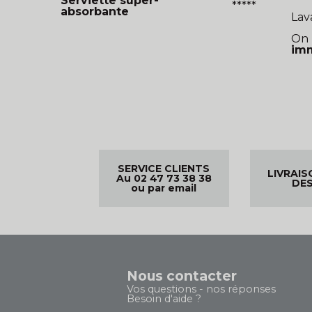
Serviette super-
*****
absorbante
Lav
On
im
SERVICE CLIENTS
LIVRAIS
Au 02 47 73 38 38
DES
ou par email
Nous contacter
Vos questions - nos réponses
Besoin d'aide ?