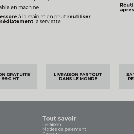
Réut
able en machine
aprè
essore
à la main et on peut
réutiliser
médiatement
la serviette
ON GRATUITE
LIVRAISON PARTOUT
SA
 99€ HT
DANS LE MONDE
R
Tout savoir
Livraison
Modes de paiement