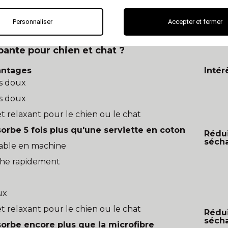
iste-t-il pour chien et chat ?
ge (coton)
Personnaliser
Accepter et fermer
ante pour chien et chat ?
antages
Intér
s doux
s doux
et relaxant pour le chien ou le chat
orbe 5 fois plus qu'une serviette en coton
Rédu
séch
able en machine
he rapidement
ux
et relaxant pour le chien ou le chat
Rédu
séch
orbe encore plus que la microfibre