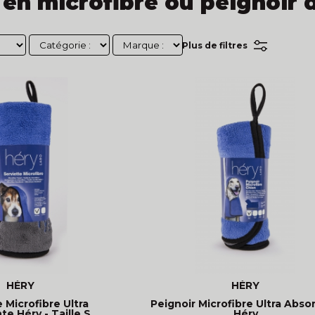
 en microfibre ou peignoir d
Plus de filtres
HÉRY
HÉRY
 Microfibre Ultra
Peignoir Microfibre Ultra Abso
e Héry - Taille S
Héry