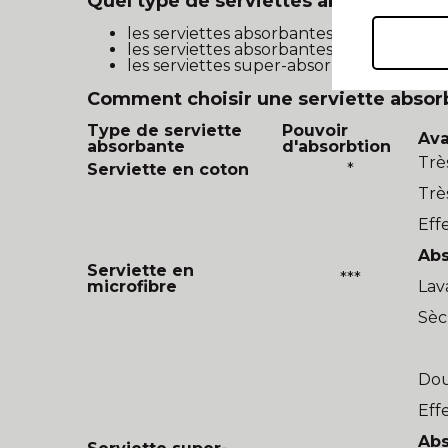
Quel type de serviettes absorbantes ex
les serviettes absorbantes en tissu épon
les serviettes absorbantes en microfibre
les serviettes super-absorbantes
Comment choisir une serviette absorb
Type de serviette
Pouvoir
Av
absorbante
d'absorbtion
Trè
Serviette en coton
*
Trè
Eff
Abs
Serviette en
***
microfibre
Lav
Sèc
Do
Eff
Abs