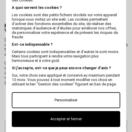
des cookies.
Faites des mouvements réguliers :
Adoptez
des mouvements réguliers pour obtenir une
A quoi servent les cookies ?
finition uniforme. Si l'animal montre des signes
Les cookies sont des petits fichiers stockés sur votre appareil
de stress, faites des pauses pour le rassurer.
lorsque vous visitez un site web. Les cookies permettent
d’activer des fonctions essentielles du site, de réaliser des
Explorez Notre Collection de Limes à Ongles
statistiques d’audience et d’études pour améliorer nos offres,
Vivog
de personnaliser votre expérience et de prévenir les risques de
fraude.
Découvrez notre gamme complète de limes à
ongles de qualité Vivog, disponibles dans différentes
Est-ce indispensable ?
tailles et styles. Offrez à l'animal des soins de qualité
Certains cookies sont indispensables et d’autres le sont moins.
avec nos accessoires de toilettage professionnels.
Mais tous participent à rendre votre navigation plus
harmonieuse et à votre goût.
Chez Vivog, nous nous engageons à fournir des
outils de toilettage fiables pour le bien-être de vos
Si j’accepte, est-ce que je peux encore changer d’avis ?
animaux de compagnie. Explorez notre collection
Oui, votre choix sera appliqué et conservé au maximum pendant
dès maintenant et offrez aux animaux des soins des
13 mois. Vous pouvez à tout moment modifier vos choix en
griffes exceptionnels.
utilisant le lien "Gestion des cookies" figurant en bas de page.
Personnaliser
Accepter et fermer
SERVICE CLIENTS
Au 02 47 73 38 38