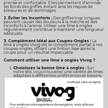
précise et confortable. Elles permettent d'arrondir
les bords des griffes, évitant ainsi les risques de
blessures et de dommages.
2. Éviter les Inconforts :
Des griffes trop longues
peuvent causer des douleurs à la marche et des
inconforts à l'animal. Utiliser une lime à ongles
régulièrement contribue à maintenir une longueur
adéquate.
3. Complément Idéal aux Coupes-Ongles :
La
lime à ongles Vivog est le complément parfait à nos
coupes-ongles, offrant une finition lisse après la
coupe pour un résultat impeccable.
Comment utiliser une lime à ongles Vivog ?
Choisissez la bonne lime à ongles :
Sur
notre site, vous trouverez une variété de limes
adaptées à différentes préférences et besoins.
Sélectionnez celle qui convient le mieux à
Continuer sans accepter
l'animal et à votre méthode de soin.
Limez en douceur :
Limez délicatement les
griffes de l'animal pour obtenir la forme
souhaitée. Évitez de limer trop profondément
pour ne pas atteindre la pulpe de l'ongle.
Pour améliorer votre expérience de navigation, nous utilisons