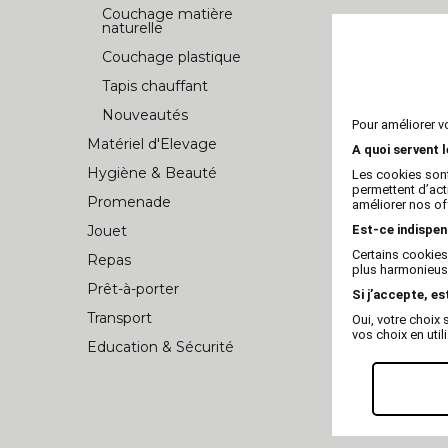
Couchage matière
naturelle
Couchage plastique
Tapis chauffant
Nouveautés
Pour améliorer v
Matériel d'Elevage
A quoi servent 
Hygiène & Beauté
Les cookies sont
permettent d’act
Promenade
améliorer nos of
Jouet
Est-ce indispen
Certains cookies
Repas
plus harmonieuse
Prêt-à-porter
Si j’accepte, es
Transport
Oui, votre choi
vos choix en util
Education & Sécurité