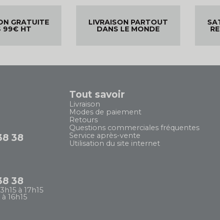
ON GRATUITE
LIVRAISON PARTOUT
SA
 99€ HT
DANS LE MONDE
R
Tout savoir
Livraison
Modes de paiement
Retours
Questions commerciales fréquentes
Service après-vente
38 38
Utilisation du site internet
38 38
13h15 à 17h15
 à 16h15