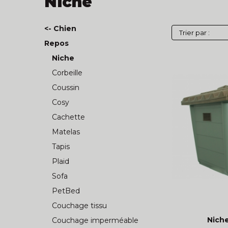
Niche
<- Chien
Repos
Niche
Corbeille
Coussin
Cosy
Cachette
Matelas
Tapis
Plaid
Sofa
PetBed
Couchage tissu
Nich
Couchage imperméable