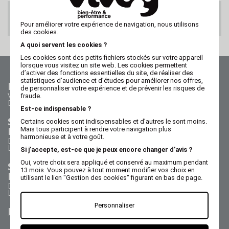
PAIEMENT 100%
SECURISE
Pour améliorer votre expérience de navigation, nous utilisons
des cookies.
A quoi servent les cookies ?
Les cookies sont des petits fichiers stockés sur votre appareil
lorsque vous visitez un site web. Les cookies permettent
d’activer des fonctions essentielles du site, de réaliser des
statistiques d’audience et d’études pour améliorer nos offres,
Nous contacter
de personnaliser votre expérience et de prévenir les risques de
Vos questions - nos réponses
fraude.
Besoin d'aide ?
Est-ce indispensable ?
Service Commercial
Certains cookies sont indispensables et d’autres le sont moins.
Nous appeler au 02 47 73 38 38
Mais tous participent à rendre votre navigation plus
harmonieuse et à votre goût.
Du lundi au jeudi de 8h30 à 17h30
Le vendredi de 8h30 à 17h
Si j’accepte, est-ce que je peux encore changer d’avis ?
Oui, votre choix sera appliqué et conservé au maximum pendant
Service Après Vente
13 mois. Vous pouvez à tout moment modifier vos choix en
Nous appeler au 02 47 73 38 38
utilisant le lien "Gestion des cookies" figurant en bas de page.
Du lundi au jeudi de 8h30 à 12h30 & 13h15 à 17h15
Le vendredi de 8h30 à 12h30 & 13h15 à 16h15
Personnaliser
Nous envoyer un email