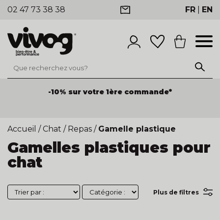
02 47 73 38 38
FR
|
EN
-10% sur votre 1ère commande*
Accueil
/
Chat
/
Repas
/
Gamelle plastique
Gamelles plastiques pour
chat
Plus de filtres