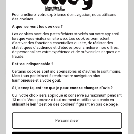
MARTIN
MARTIN
Pour améliorer votre expérience de navigation, nous utilisons
Gamelle double pour
Gamelle double pour
des cookies.
chien - melon
chien - lila
A quoi servent les cookies ?
Les cookies sont des petits fichiers stockés sur votre appareil
lorsque vous visitez un site web. Les cookies permettent
d’activer des fonctions essentielles du site, de réaliser des
statistiques d’audience et d’études pour améliorer nos offres,
de personnaliser votre expérience et de prévenir les risques de
fraude.
Est-ce indispensable ?
Certains cookies sont indispensables et d’autres le sont moins.
Mais tous participent à rendre votre navigation plus
harmonieuse et à votre goût.
Si j’accepte, est-ce que je peux encore changer d’avis ?
Oui, votre choix sera appliqué et conservé au maximum pendant
VIVOG
PINK LILLY
13 mois. Vous pouvez à tout moment modifier vos choix en
utilisant le lien "Gestion des cookies" figurant en bas de page.
Gamelle plastique vert
Gamelle plastique rose
Pink Lilly
Personnaliser