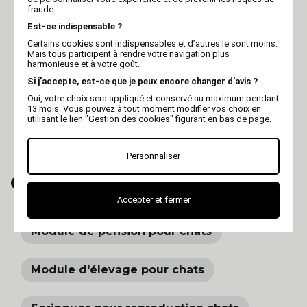
fraude.
Est-ce indispensable ?
Certains cookies sont indispensables et d’autres le sont moins.
Mais tous participent à rendre votre navigation plus
harmonieuse et à votre goût.
Si j’accepte, est-ce que je peux encore changer d’avis ?
Oui, votre choix sera appliqué et conservé au maximum pendant
MARTIN
VIVOG
13 mois. Vous pouvez à tout moment modifier vos choix en
Calendrier chat 2027 -
Brassard pour expo
utilisant le lien "Gestion des cookies" figurant en bas de page.
Chats - Martin
Personnaliser
CRAQUEZ AUSSI POUR...
Accepter et fermer
Module de pension pour chats
Module d'élevage pour chats