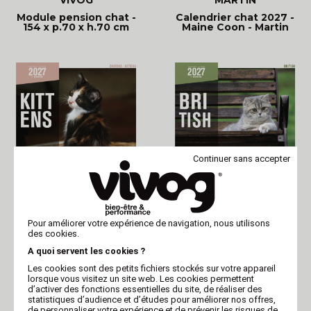
Module pension chat -
Calendrier chat 2027 -
154 x p.70 x h.70 cm
Maine Coon - Martin
Continuer sans accepter
MARTIN
MARTIN
Calendrier 2027 -
Calendrier chat 2027 -
Pour améliorer votre expérience de navigation, nous utilisons
Chatons - Martin
British - Martin
des cookies.
A quoi servent les cookies ?
Les cookies sont des petits fichiers stockés sur votre appareil
lorsque vous visitez un site web. Les cookies permettent
d’activer des fonctions essentielles du site, de réaliser des
statistiques d’audience et d’études pour améliorer nos offres,
de personnaliser votre expérience et de prévenir les risques de