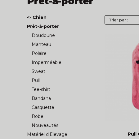
Prêt-à-porter
<- Chien
Prêt-à-porter
Doudoune
Manteau
Polaire
Imperméable
Sweat
Pull
Tee-shirt
Bandana
Casquette
Robe
Nouveautés
Pull
Matériel d'Elevage