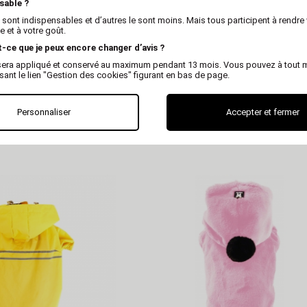
sable ?
 sont indispensables et d’autres le sont moins. Mais tous participent à rendre 
 et à votre goût.
t-ce que je peux encore changer d’avis ?
x sera appliqué et conservé au maximum pendant 13 mois. Vous pouvez à tout
isant le lien "Gestion des cookies" figurant en bas de page.
MARTIN
MARTIN
Personnaliser
Accepter et fermer
- Pocket - kaki/Jaune
Imperméable - Pocket - Marine