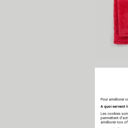
Snood D
Pour améliorer v
A quoi servent 
Les cookies sont
permettent d’act
améliorer nos of