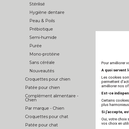
Stérilisé
Hygiène dentaire
Peau & Poils
Prébiotique
Semi-humide
Purée
Mono-protéine
Sans céréale
Pour améliorer v
A quoi servent 
Nouveautés
Les cookies sont
Croquettes pour chien
permettent d’act
améliorer nos of
Patée pour chien
Est-ce indispen
Complément alimentaire -
Chien
Certains cookies
plus harmonieuse
Par marque - Chien
Si j’accepte, es
Croquettes pour chat
Oui, votre choi
vos choix en util
Patée pour chat