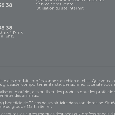
Questions commerciales fréquentes
Service après-vente
38 38
Utilisation du site internet
38 38
13h15 à 17h15
 à 16h15
iste des produits professionnels du chien et chat. Que vous so
e, grossiste, comportementaliste, pensionneur,... ce site vous e
ise du matériel, des outils et des produits pour les profession
ien-être des animaux.
og bénéficie de 35 ans de savoir-faire dans son domaine. Située
liale du groupe
Martin Sellier
.
et toutes les autres marques destinées aux professionnels du 