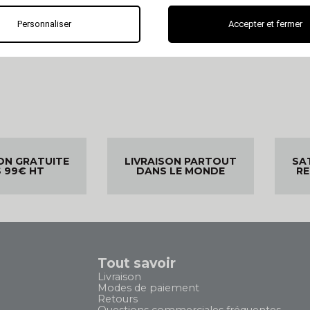
Personnaliser
Accepter et fermer
ON GRATUITE
LIVRAISON PARTOUT
SA
 99€ HT
DANS LE MONDE
R
Tout savoir
Livraison
Modes de paiement
Retours