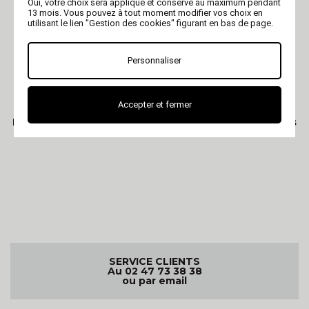
Oui, votre choix sera appliqué et conservé au maximum pendant
13 mois. Vous pouvez à tout moment modifier vos choix en
utilisant le lien "Gestion des cookies" figurant en bas de page.
Personnaliser
VIVOG
VIVOG
Accepter et fermer
Polaire pour chien - noir
Polaire pour chien - gris
Vivog
Vivog
SERVICE CLIENTS
Au 02 47 73 38 38
ou par email