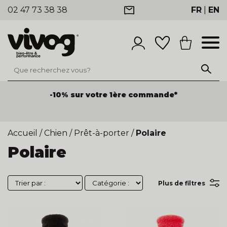
02 47 73 38 38
FR
|
EN
-10% sur votre 1ère commande*
Accueil
/
Chien
/
Prêt-à-porter
/
Polaire
Polaire
Plus de filtres