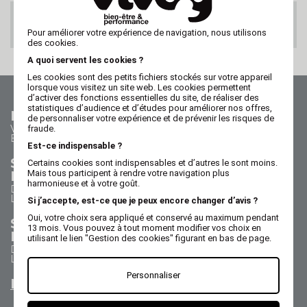
PAIEMENT 100%
SECURISE
Pour améliorer votre expérience de navigation, nous utilisons
des cookies.
A quoi servent les cookies ?
Les cookies sont des petits fichiers stockés sur votre appareil
lorsque vous visitez un site web. Les cookies permettent
d’activer des fonctions essentielles du site, de réaliser des
statistiques d’audience et d’études pour améliorer nos offres,
Nous contacter
de personnaliser votre expérience et de prévenir les risques de
Vos questions - nos réponses
fraude.
Besoin d'aide ?
Est-ce indispensable ?
Service Commercial
Certains cookies sont indispensables et d’autres le sont moins.
Nous appeler au 02 47 73 38 38
Mais tous participent à rendre votre navigation plus
harmonieuse et à votre goût.
Du lundi au jeudi de 8h30 à 17h30
Le vendredi de 8h30 à 17h
Si j’accepte, est-ce que je peux encore changer d’avis ?
Oui, votre choix sera appliqué et conservé au maximum pendant
Service Après Vente
13 mois. Vous pouvez à tout moment modifier vos choix en
Nous appeler au 02 47 73 38 38
utilisant le lien "Gestion des cookies" figurant en bas de page.
Du lundi au jeudi de 8h30 à 12h30 & 13h15 à 17h15
Le vendredi de 8h30 à 12h30 & 13h15 à 16h15
Personnaliser
Nous envoyer un email