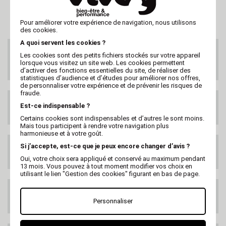
Pour améliorer votre expérience de navigation, nous utilisons
des cookies.
A quoi servent les cookies ?
SERVICE CLIENTS
Les cookies sont des petits fichiers stockés sur votre appareil
Au 02 47 73 38 38
lorsque vous visitez un site web. Les cookies permettent
ou par email
d’activer des fonctions essentielles du site, de réaliser des
statistiques d’audience et d’études pour améliorer nos offres,
de personnaliser votre expérience et de prévenir les risques de
fraude.
LIVRAISON GRATUITE
Est-ce indispensable ?
DES 99€ HT
Certains cookies sont indispensables et d’autres le sont moins.
Mais tous participent à rendre votre navigation plus
harmonieuse et à votre goût.
Si j’accepte, est-ce que je peux encore changer d’avis ?
LIVRAISON PARTOUT
DANS LE MONDE
Oui, votre choix sera appliqué et conservé au maximum pendant
13 mois. Vous pouvez à tout moment modifier vos choix en
utilisant le lien "Gestion des cookies" figurant en bas de page.
SATISFAIT OU
REMBOURSE
Personnaliser