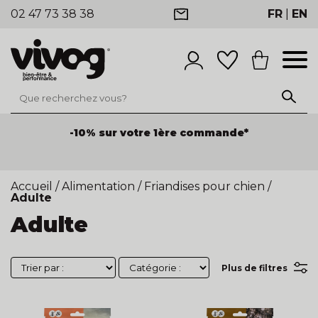
02 47 73 38 38
FR
|
EN
-10% sur votre 1ère commande*
Accueil
/
Alimentation
/
Friandises pour chien
/
Adulte
Adulte
Plus de filtres