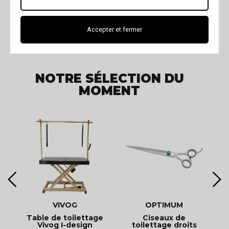
Croquettes sans céréales pour
Croquettes pour chat stérilisé
chien
Alimentation sans céréales pour
Croquettes pour chien en surpoids
chat
Accepter et fermer
Orijen
Terra Felis
Friandises pour chien
Gosbi
NOTRE SÉLECTION DU
MOMENT
VIVOG
OPTIMUM
Table de toilettage
Ciseaux de
Vivog I-design
toilettage droits