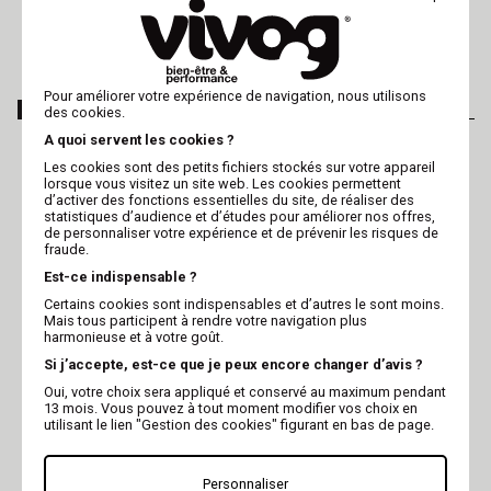
Recevoir le catalogue papier
Pour améliorer votre expérience de navigation, nous utilisons
NOS CATÉGORIES
des cookies.
A quoi servent les cookies ?
MATÉRIEL DE
ELEVAGE
Les cookies sont des petits fichiers stockés sur votre appareil
TOILETTAGE
lorsque vous visitez un site web. Les cookies permettent
Matériel PRO pour la reproduction
d’activer des fonctions essentielles du site, de réaliser des
Table de toilettage
canine
statistiques d’audience et d’études pour améliorer nos offres,
Baignoire de toilettage
Caisse de mise bas pour chienne
de personnaliser votre expérience et de prévenir les risques de
Tondeuse de toilettage
Livre de santé pour chiens et chats
fraude.
Pulseur de toilettage
Exposition / Concours Eleveurs
Est-ce indispensable ?
Ciseaux de toilettage
Nourrisseur pour chiot
Certains cookies sont indispensables et d’autres le sont moins.
CHIEN
CHAT
Mais tous participent à rendre votre navigation plus
harmonieuse et à votre goût.
Collier pour chien
Litière pour chat
Si j’accepte, est-ce que je peux encore changer d’avis ?
Couchage pour chien
Collier pour chat
Shampooing pour chien
Arbre à chat
Oui, votre choix sera appliqué et conservé au maximum pendant
Jouet pour chien
Jouet pour chat
13 mois. Vous pouvez à tout moment modifier vos choix en
Gamelle pour chien
Distributeur de croquettes
utilisant le lien "Gestion des cookies" figurant en bas de page.
ALIMENTATION CHIEN
ALIMENTATION CHAT
Personnaliser
Croquettes pour chien
Croquettes pour Chat