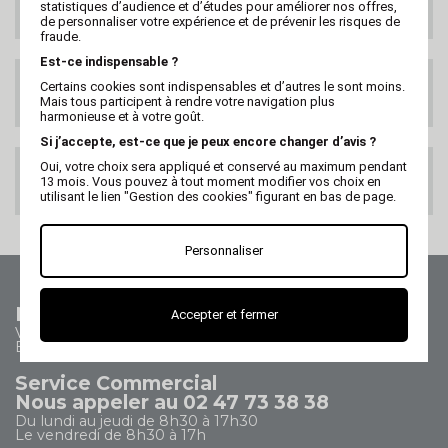
statistiques d’audience et d’études pour améliorer nos offres,
DANS LE MONDE
de personnaliser votre expérience et de prévenir les risques de
fraude.
Est-ce indispensable ?
SATISFAIT OU
Certains cookies sont indispensables et d’autres le sont moins.
REMBOURSE
Mais tous participent à rendre votre navigation plus
harmonieuse et à votre goût.
Si j’accepte, est-ce que je peux encore changer d’avis ?
Oui, votre choix sera appliqué et conservé au maximum pendant
PAIEMENT 100%
13 mois. Vous pouvez à tout moment modifier vos choix en
SECURISE
utilisant le lien "Gestion des cookies" figurant en bas de page.
Personnaliser
Nous contacter
Accepter et fermer
Vos questions - nos réponses
Besoin d'aide ?
Service Commercial
Nous appeler au 02 47 73 38 38
Du lundi au jeudi de 8h30 à 17h30
Le vendredi de 8h30 à 17h