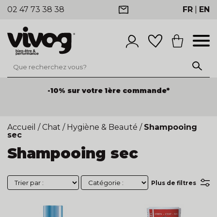
02 47 73 38 38
FR
|
EN
-10% sur votre 1ère commande*
Accueil
/
Chat
/
Hygiène & Beauté
/
Shampooing
sec
Shampooing sec
Plus de filtres