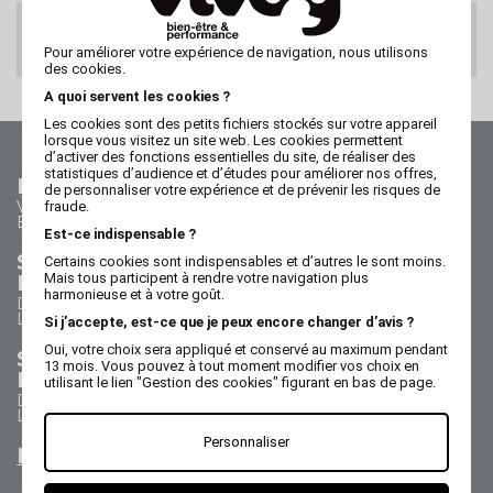
PAIEMENT 100%
SECURISE
Pour améliorer votre expérience de navigation, nous utilisons
des cookies.
A quoi servent les cookies ?
Les cookies sont des petits fichiers stockés sur votre appareil
lorsque vous visitez un site web. Les cookies permettent
d’activer des fonctions essentielles du site, de réaliser des
statistiques d’audience et d’études pour améliorer nos offres,
Nous contacter
de personnaliser votre expérience et de prévenir les risques de
Vos questions - nos réponses
fraude.
Besoin d'aide ?
Est-ce indispensable ?
Service Commercial
Certains cookies sont indispensables et d’autres le sont moins.
Nous appeler au 02 47 73 38 38
Mais tous participent à rendre votre navigation plus
harmonieuse et à votre goût.
Du lundi au jeudi de 8h30 à 17h30
Le vendredi de 8h30 à 17h
Si j’accepte, est-ce que je peux encore changer d’avis ?
Oui, votre choix sera appliqué et conservé au maximum pendant
Service Après Vente
13 mois. Vous pouvez à tout moment modifier vos choix en
Nous appeler au 02 47 73 38 38
utilisant le lien "Gestion des cookies" figurant en bas de page.
Du lundi au jeudi de 8h30 à 12h30 & 13h15 à 17h15
Le vendredi de 8h30 à 12h30 & 13h15 à 16h15
Personnaliser
Nous envoyer un email