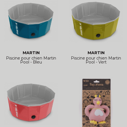
MARTIN
MARTIN
Piscine pour chien Martin
Piscine pour chien Martin
Pool - Bleu
Pool - Vert