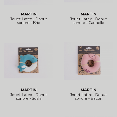
MARTIN
MARTIN
Jouet Latex - Donut
Jouet Latex - Donut
sonore - Brie
sonore - Cannelle
MARTIN
MARTIN
Jouet Latex - Donut
Jouet Latex - Donut
sonore - Sushi
sonore - Bacon