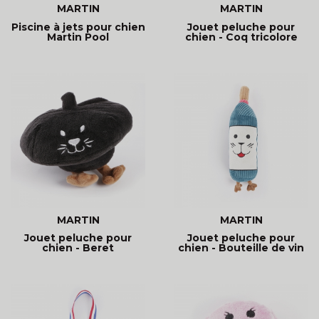
MARTIN
MARTIN
Piscine à jets pour chien
Jouet peluche pour
Martin Pool
chien - Coq tricolore
MARTIN
MARTIN
Jouet peluche pour
Jouet peluche pour
chien - Beret
chien - Bouteille de vin