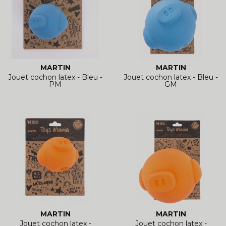
MARTIN
MARTIN
Jouet cochon latex - Bleu -
Jouet cochon latex - Bleu -
PM
GM
MARTIN
MARTIN
Jouet cochon latex -
Jouet cochon latex -