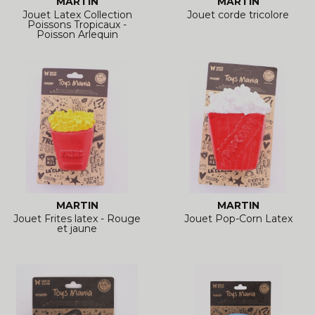
MARTIN
MARTIN
Jouet Latex Collection
Jouet corde tricolore
Poissons Tropicaux -
Poisson Arlequin
MARTIN
MARTIN
Jouet Frites latex - Rouge
Jouet Pop-Corn Latex
et jaune