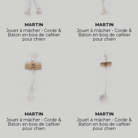
MARTIN
MARTIN
Jouet à mâcher - Corde &
Jouet à mâcher - Corde &
Baton en bois de caféier
Baton en bois de caféier
pour chien
pour chien
MARTIN
MARTIN
Jouet à mâcher - Corde &
Jouet à mâcher - Corde &
Baton en bois de caféier
Baton en bois de caféier
pour chien
pour chien