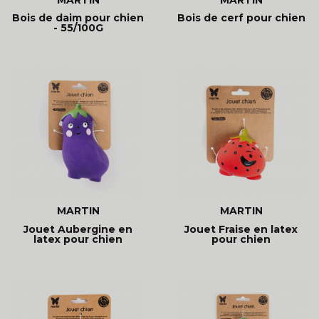
Bois de daim pour chien
Bois de cerf pour chien
- 55/100G
MARTIN
MARTIN
Jouet Aubergine en
Jouet Fraise en latex
latex pour chien
pour chien