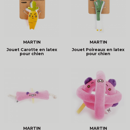
MARTIN
MARTIN
Jouet Carotte en latex
Jouet Poireaux en latex
pour chien
pour chien
MARTIN
MARTIN