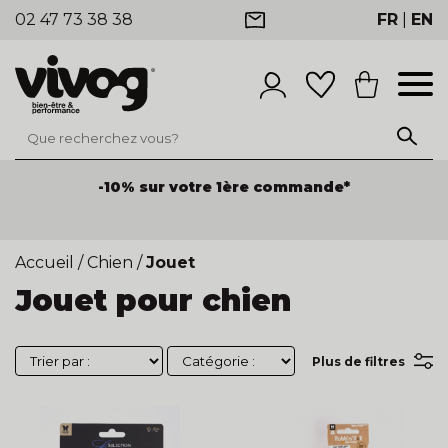
02 47 73 38 38
FR
|
EN
-10% sur votre 1ère commande*
-25% de remise sur les produits
dès 100€ HT de
commande de produits
Accueil
/
Chien
/
Jouet
Jouet pour chien
Plus de filtres