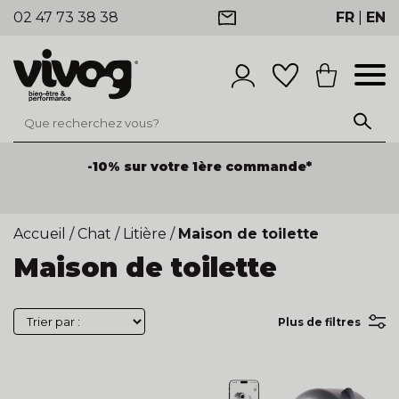
02 47 73 38 38
FR
|
EN
-10% sur votre 1ère commande*
Accueil
/
Chat
/
Litière
/
Maison de toilette
Maison de toilette
Plus de filtres