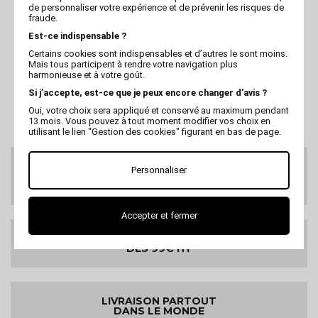
VIVOG
MARTIN
de personnaliser votre expérience et de prévenir les risques de
fraude.
Maison de toilette pour
Maison de toilette
chat 49.5cm x 38cm x
Martin Sellier Ariel
Est-ce indispensable ?
40cm
Corner
Certains cookies sont indispensables et d’autres le sont moins.
Mais tous participent à rendre votre navigation plus
harmonieuse et à votre goût.
Si j’accepte, est-ce que je peux encore changer d’avis ?
Oui, votre choix sera appliqué et conservé au maximum pendant
13 mois. Vous pouvez à tout moment modifier vos choix en
utilisant le lien "Gestion des cookies" figurant en bas de page.
SERVICE CLIENTS
Personnaliser
Au 02 47 73 38 38
ou par email
Accepter et fermer
LIVRAISON GRATUITE
DES 99€ HT
LIVRAISON PARTOUT
DANS LE MONDE