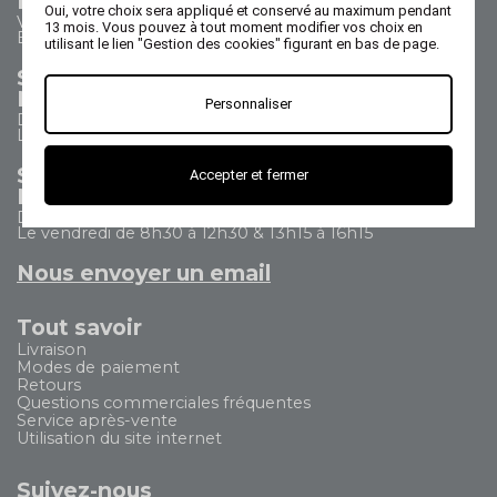
Nous contacter
Oui, votre choix sera appliqué et conservé au maximum pendant
Vos questions - nos réponses
13 mois. Vous pouvez à tout moment modifier vos choix en
Besoin d'aide ?
utilisant le lien "Gestion des cookies" figurant en bas de page.
Service Commercial
Nous appeler au 02 47 73 38 38
Personnaliser
Du lundi au jeudi de 8h30 à 17h30
Le vendredi de 8h30 à 17h
Service Après Vente
Accepter et fermer
Nous appeler au 02 47 73 38 38
Du lundi au jeudi de 8h30 à 12h30 & 13h15 à 17h15
Le vendredi de 8h30 à 12h30 & 13h15 à 16h15
Nous envoyer un email
Tout savoir
Livraison
Modes de paiement
Retours
Questions commerciales fréquentes
Service après-vente
Utilisation du site internet
Suivez-nous