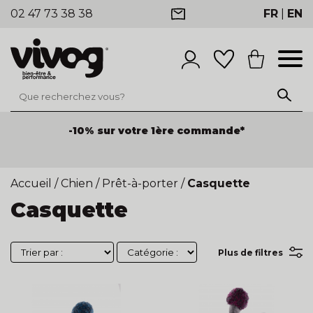
02 47 73 38 38
FR
|
EN
-10% sur votre 1ère commande*
Accueil
/
Chien
/
Prêt-à-porter
/
Casquette
Casquette
Plus de filtres