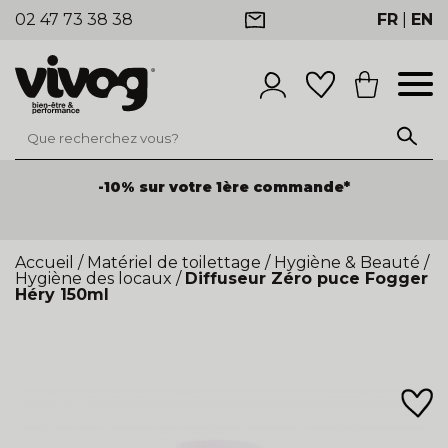
02 47 73 38 38
FR
|
EN
-10% sur votre 1ère commande*
Accueil
/
Matériel de toilettage
/
Hygiène & Beauté
/
Hygiène des locaux
/
Diffuseur Zéro puce Fogger
Héry 150ml