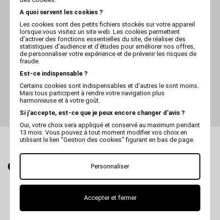
A quoi servent les cookies ?
Les cookies sont des petits fichiers stockés sur votre appareil
lorsque vous visitez un site web. Les cookies permettent
d’activer des fonctions essentielles du site, de réaliser des
statistiques d’audience et d’études pour améliorer nos offres,
de personnaliser votre expérience et de prévenir les risques de
fraude.
Est-ce indispensable ?
HÉRY
Diffuseur Zéro puce
Certains cookies sont indispensables et d’autres le sont moins.
Fogger Héry 150ml
Mais tous participent à rendre votre navigation plus
harmonieuse et à votre goût.
Si j’accepte, est-ce que je peux encore changer d’avis ?
Oui, votre choix sera appliqué et conservé au maximum pendant
13 mois. Vous pouvez à tout moment modifier vos choix en
utilisant le lien "Gestion des cookies" figurant en bas de page.
CRAQUEZ AUSSI POUR...
Personnaliser
Accepter et fermer
Shampooing pour chien