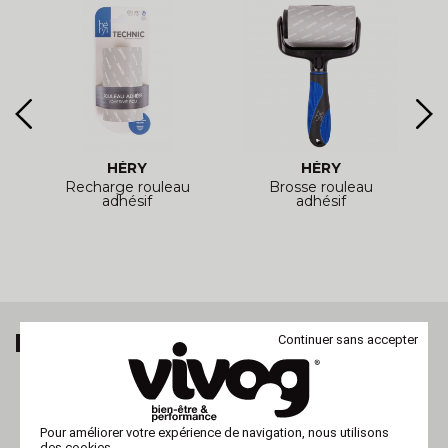
HÉRY
HÉRY
ge
Recharge rouleau
Brosse rouleau
adhésif
adhésif
MES DERNIERS ARTICLES VUS
Continuer sans accepter
Pour améliorer votre expérience de navigation, nous utilisons
des cookies.