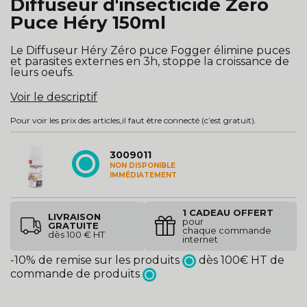
Diffuseur d'insecticide Zéro
Puce Héry 150ml
Le Diffuseur Héry Zéro puce Fogger élimine puces
et parasites externes en 3h, stoppe la croissance de
leurs oeufs.
Voir le descriptif
Pour voir les prix des articles,
il faut être connecté
(c’est gratuit).
3009011
NON DISPONIBLE
IMMÉDIATEMENT
1 CADEAU OFFERT
LIVRAISON
pour
GRATUITE
chaque commande
dès 100 € HT
internet
-10% de remise sur les produits
dès 100€ HT de
commande de produits