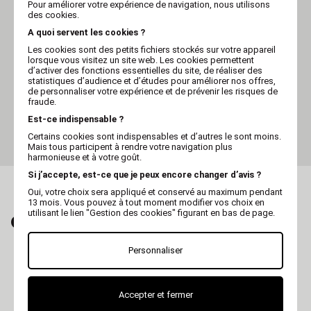
Pour améliorer votre expérience de navigation, nous utilisons
des cookies.
A quoi servent les cookies ?
Les cookies sont des petits fichiers stockés sur votre appareil
lorsque vous visitez un site web. Les cookies permettent
d’activer des fonctions essentielles du site, de réaliser des
statistiques d’audience et d’études pour améliorer nos offres,
de personnaliser votre expérience et de prévenir les risques de
RUBB' N 'ROLL
fraude.
Jouet Rubb'n'Puppies
spécial chiot os - S - 14,5
Est-ce indispensable ?
cm
Certains cookies sont indispensables et d’autres le sont moins.
Mais tous participent à rendre votre navigation plus
harmonieuse et à votre goût.
Si j’accepte, est-ce que je peux encore changer d’avis ?
Oui, votre choix sera appliqué et conservé au maximum pendant
13 mois. Vous pouvez à tout moment modifier vos choix en
utilisant le lien "Gestion des cookies" figurant en bas de page.
CRAQUEZ AUSSI POUR...
Personnaliser
Jouet Caoutchouc pour chiens
Accepter et fermer