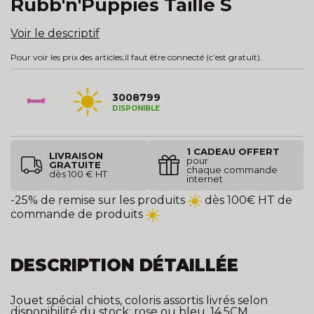
Rubb'n'Puppies Taille S
Voir le descriptif
Pour voir les prix des articles,
il faut être connecté
(c’est gratuit).
3008799
DISPONIBLE
1 CADEAU OFFERT
LIVRAISON
pour
GRATUITE
chaque commande
dès 100 € HT
internet
-25% de remise sur les produits
dès 100€ HT de
commande de produits
DESCRIPTION DÉTAILLÉE
Jouet spécial chiots, coloris assortis livrés selon
disponibilité du stock: rose ou bleu. 14,5CM