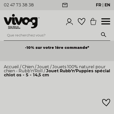
02 47 73 38 38
FR
|
EN
-10% sur votre 1ère commande*
Accueil
/
Chien
/
Jouet
/
Jouets 100% naturel pour
chien - Rubb'n'Roll
/
Jouet Rubb'n'Puppies spécial
chiot os - S - 14,5 cm