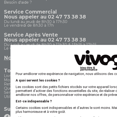
Besoin d'aide ?
Service Commercial
Nous appeler au 02 47 73 38 38
Du lundi au jeudi de 8h30 à 17h30
Le vendredi de 8h30 à 17h
Service Après Vente
Nous appeler au 02 47 73 38 38
Du lundi au jeudi de 8h30 à 12h30 & 13h15 à 17h15
Le vendredi de 8h30 à 12h30 & 13h15 à 16h15
Nous envoyer un email
Tout savoir
Pour améliorer votre expérience de navigation, nous utilisons des c
Livraison
Modes de paiement
A quoi servent les cookies ?
Retours
Les cookies sont des petits fichiers stockés sur votre appareil lors
Questions commerciales fréquentes
permettent d’activer des fonctions essentielles du site, de réaliser
Service après-vente
améliorer nos offres, de personnaliser votre expérience et de préven
Utilisation du site internet
Est-ce indispensable ?
Certains cookies sont indispensables et d’autres le sont moins. Mai
Suivez-nous
plus harmonieuse et à votre goût.