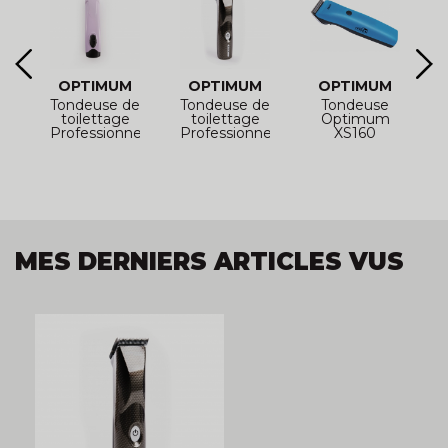
OPTIMUM
OPTIMUM
OPTIMUM
Tondeuse de
Tondeuse de
Tondeuse
toilettage
toilettage
Optimum
Professionnelle
Professionnelle
XS160
P
Optimum
Optimum
ULTRA 3
ULTRA 2
MES DERNIERS ARTICLES VUS