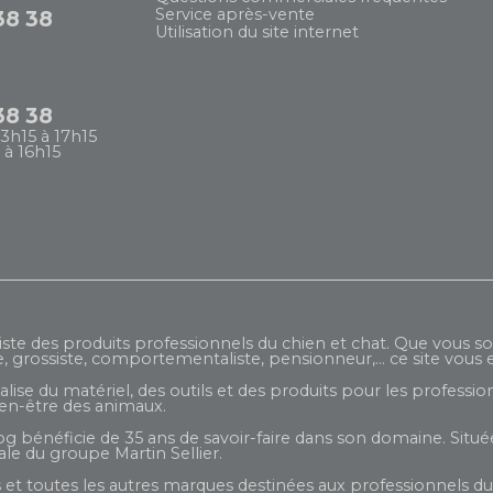
Service après-vente
38 38
Utilisation du site internet
38 38
13h15 à 17h15
 à 16h15
iste des produits professionnels du chien et chat. Que vous so
e, grossiste, comportementaliste, pensionneur,... ce site vous e
ise du matériel, des outils et des produits pour les profession
ien-être des animaux.
og bénéficie de 35 ans de savoir-faire dans son domaine. Située
liale du groupe
Martin Sellier
.
et toutes les autres marques destinées aux professionnels du 