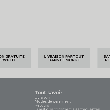
ON GRATUITE
LIVRAISON PARTOUT
SA
 99€ HT
DANS LE MONDE
R
Tout savoir
Livraison
Modes de paiement
Retours
Questions commerciales fréquentes