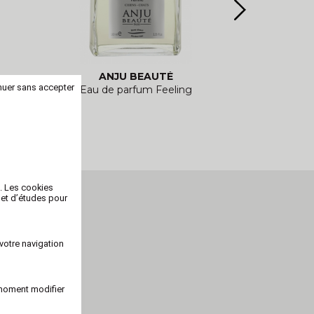
ANJU BEAUTÉ
ANJ
nuer sans accepter
 chat
Eau de parfum Feeling
Eau d
b. Les cookies
 et d’études pour
votre navigation
 moment modifier