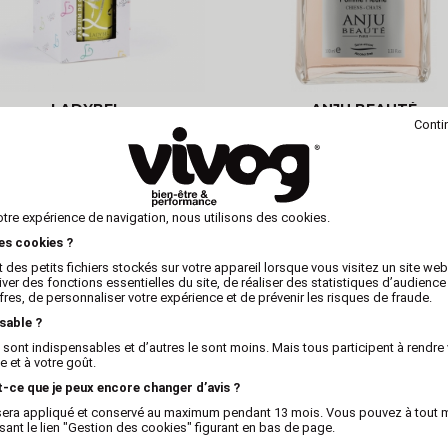
LADYBEL
ANJU BEAUTÉ
Conti
y parfum pour chien et chat -
Eau de parfum pour chien et
Sweet - Ladybel
- Anju For Ever
otre expérience de navigation, nous utilisons des cookies.
les cookies ?
 des petits fichiers stockés sur votre appareil lorsque vous visitez un site we
US
iver des fonctions essentielles du site, de réaliser des statistiques d’audience
fres, de personnaliser votre expérience et de prévenir les risques de fraude.
sable ?
 sont indispensables et d’autres le sont moins. Mais tous participent à rendre 
 et à votre goût.
t-ce que je peux encore changer d’avis ?
x sera appliqué et conservé au maximum pendant 13 mois. Vous pouvez à tout
isant le lien "Gestion des cookies" figurant en bas de page.