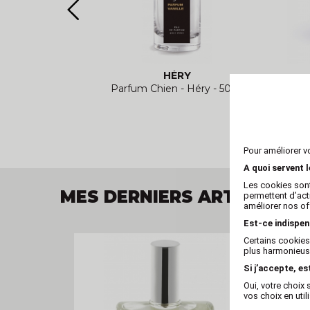
A
HÉRY
hara Parfum
Parfum Chien - Héry - 50ml
Spra
en - 75 ml
Pour améliorer v
A quoi servent 
Les cookies sont
MES DERNIERS ARTICLES V
permettent d’act
améliorer nos of
Est-ce indispen
Certains cookies
plus harmonieuse
Si j’accepte, es
Oui, votre choi
vos choix en util