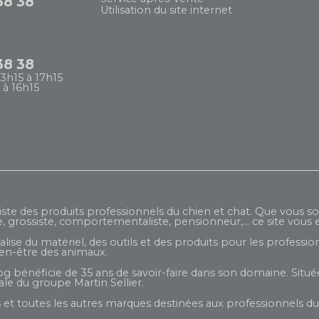
38 38
Utilisation du site internet
38 38
13h15 à 17h15
 à 16h15
iste des produits professionnels du chien et chat. Que vous so
e, grossiste, comportementaliste, pensionneur,... ce site vous e
ise du matériel, des outils et des produits pour les profession
ien-être des animaux.
og bénéficie de 35 ans de savoir-faire dans son domaine. Située
liale du groupe
Martin Sellier
.
et toutes les autres marques destinées aux professionnels du 