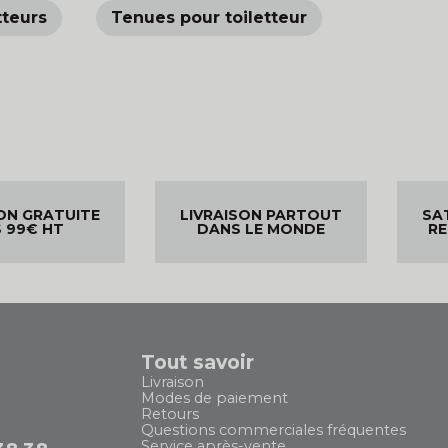
tteurs
Tenues pour toiletteur
ON GRATUITE
LIVRAISON PARTOUT
SA
 99€ HT
DANS LE MONDE
R
Tout savoir
Livraison
Modes de paiement
Retours
Questions commerciales fréquentes
Service après-vente