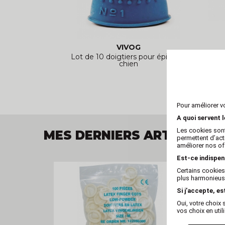
VIVOG
Lot de 10 doigtiers pour épilation
Bl
chien
Pour améliorer v
A quoi servent 
Les cookies sont
MES DERNIERS ARTICLES V
permettent d’act
améliorer nos of
Est-ce indispen
Certains cookies
plus harmonieuse
Si j’accepte, es
Oui, votre choi
vos choix en util