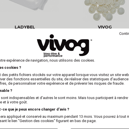
LADYBEL
VIVOG
oc de craie pour épilation de
DOIGTIERS en latex
Conti
chien
otre expérience de navigation, nous utilisons des cookies.
les cookies ?
 des petits fichiers stockés sur votre appareil lorsque vous visitez un site we
US
iver des fonctions essentielles du site, de réaliser des statistiques d’audience
fres, de personnaliser votre expérience et de prévenir les risques de fraude.
sable ?
 sont indispensables et d’autres le sont moins. Mais tous participent à rendre 
 et à votre goût.
t-ce que je peux encore changer d’avis ?
x sera appliqué et conservé au maximum pendant 13 mois. Vous pouvez à tout
isant le lien "Gestion des cookies" figurant en bas de page.